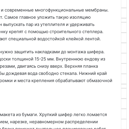
и и современные многофункциональные мембраны.
т. Самое главное уложить такую изоляцию
 выпускать пар из утеплителя и удерживать
енку крепят с помощью строительного степлера.
ют специальной водостойкой клейкой лентой.
нужно защитить накладками до монтажа шифера.
доски толщиной 15-25 мм. Внутреннюю ендову из
езами, двигаясь снизу вверх. Верхняя планка
обы дождевая вода свободно стекала. Нижний край
Кромки и места крепления обрабатывают обмазочной
 макета из бумаги. Хрупкий шифер легко ломается
лием, нарезке, неравномерном распределении
за брака поможет тщательное планирование работ.