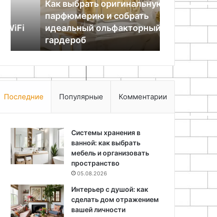
Как выбрать оригинальную
идеальный
от
парфюмерию и собрать
25.06.2024
ольфакторный
грязи
идеальный ольфакторный
Как легко 
гардероб
и
гардероб
бутыль от г
зелени
Последние
Популярные
Комментарии
Системы хранения в
ванной: как выбрать
мебель и организовать
пространство
05.08.2026
Интерьер с душой: как
сделать дом отражением
вашей личности