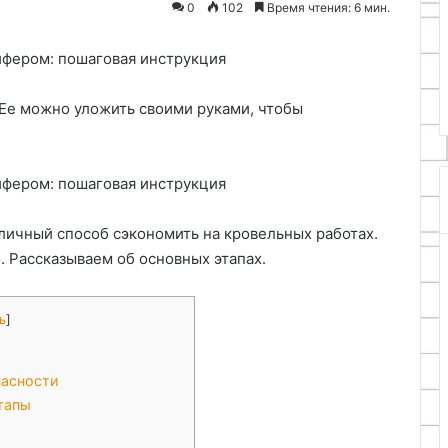
0
102
Время чтения: 6 мин.
щей строки на
25.06.2024
и светодиодных
Как сделать антенну для WiFi
адаптера
Ее можно уложить своими руками, чтобы
личный способ сэкономить на кровельных работах.
 Рассказываем об основных этапах.
ь
]
пасности
тапы