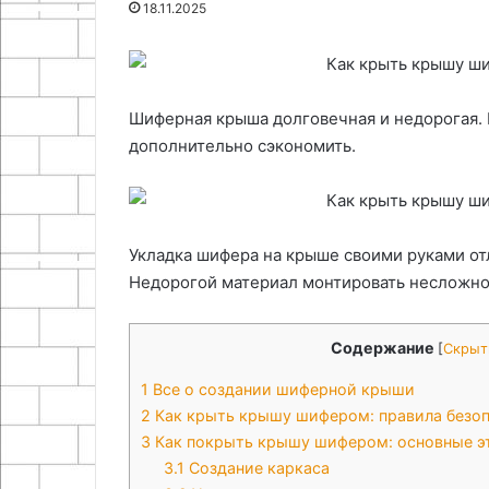
18.11.2025
26.04.2026
10.05.2026
материалов
и
Комплектация строительного
Создание бегу
светодиодных
участка и выбор жаростойких
базе Arduino 
матриц
материалов
матриц
Шиферная крыша долговечная и недорогая. 
дополнительно сэкономить.
Укладка шифера на крыше своими руками от
Недорогой материал монтировать несложно.
Содержание
[
Скрыт
1
Все о создании шиферной крыши
2
Как крыть крышу шифером: правила безо
3
Как покрыть крышу шифером: основные э
3.1
Создание каркаса