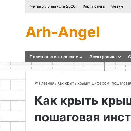
Четверг, 6 августа 2026
Карта сайта
Метки
Arh-Angel
Полезное и интересное
Электроника
С
Главная
/
Как крыть крышу шифером: пошагова
Как крыть кры
Комплектация
Создание
строительного
бегущей
пошаговая инс
участка
строки
и
на
выбор
базе
жаростойких
Arduino