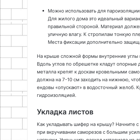
Можно использовать для пароизоляци
Для жилого дома это идеальный вариан
правильной стороной. Материал должен
уличную влагу. К стропилам тонкую пл
Места фиксации дополнительно защища
На крыше сложной формы внутренние углы 
Вдоль углов по обрешетке кладут опорные 
металла крепят к доскам кровельными самор
должна на 7-10 см заходить на нижнюю, чт
ендовы «опускают» в водосточный желоб. 
гидроизоляцией.
Укладка листов
Как укладывать шифер на крышу? Начните с
при вкручивании саморезов с большим уси
нагрузки. Уменьшить расход материала из-