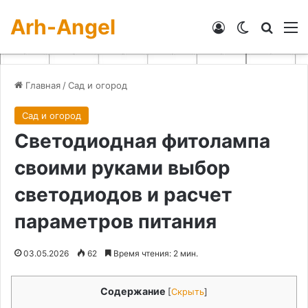
Arh-Angel
Войти
Switch skin
Искат
М
Главная
/
Сад и огород
Сад и огород
Светодиодная фитолампа
своими руками выбор
светодиодов и расчет
параметров питания
03.05.2026
62
Время чтения: 2 мин.
Содержание
[
Скрыть
]