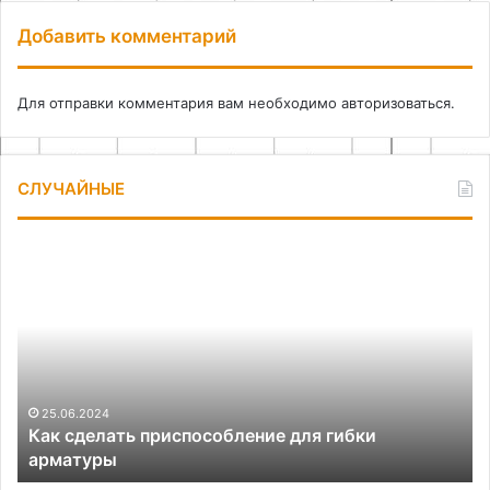
Добавить комментарий
Для отправки комментария вам необходимо
авторизоваться
.
СЛУЧАЙНЫЕ
Как
Ка
сделать
сд
приспособление
эф
для
кл
гибки
дл
арматуры
ме
и
де
25.06.2024
Как сделать приспособление для гибки
арматуры