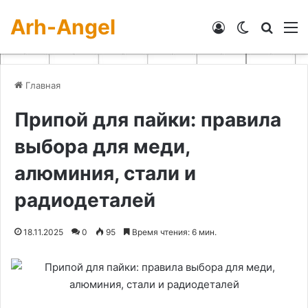
Arh-Angel
Войти
Switch skin
Искат
М
Главная
Припой для пайки: правила
выбора для меди,
алюминия, стали и
радиодеталей
18.11.2025
0
95
Время чтения: 6 мин.