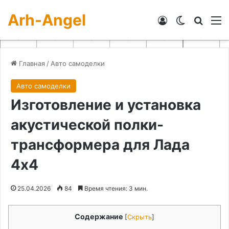
Arh-Angel
Войти
Switch skin
Искат
М
Главная
/
Авто самоделки
Авто самоделки
Изготовление и установка
акустической полки-
трансформера для Лада
4х4
25.04.2026
84
Время чтения: 3 мин.
Содержание
[
Скрыть
]