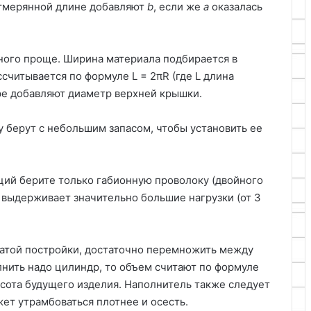
отмерянной длине добавляют
b
, если же
a
оказалась
ого проще. Ширина материала подбирается в
ссчитывается по формуле L = 2πR (где L длина
фре добавляют диаметр верхней крышки.
 берут с небольшим запасом, чтобы установить ее
кций берите только габионную проволоку (двойного
ы, выдерживает значительно большие нагрузки (от 3
чатой постройки, достаточно перемножить между
олнить надо цилиндр, то объем считают по формуле
высота будущего изделия. Наполнитель также следует
жет утрамбоваться плотнее и осесть.