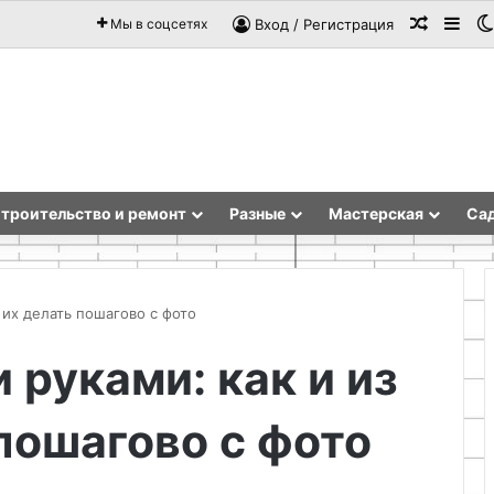
Случай
Sid
Мы в соцсетях
Вход / Регистрация
троительство и ремонт
Разные
Мастерская
Сад
 их делать пошагово с фото
 руками: как и из
Преимущества
самодельного
 пошагово с фото
зажима
из
стального
профиля