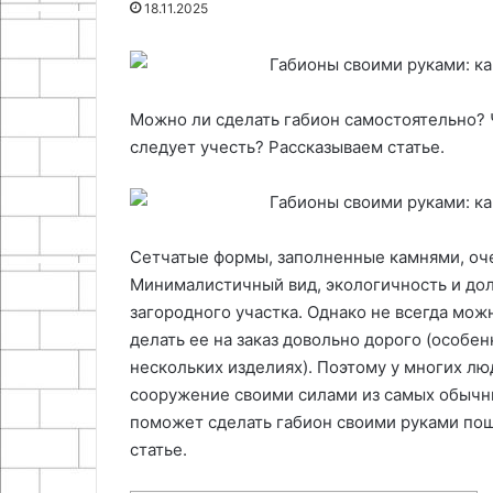
18.11.2025
шестерен
25.06.2024
Как сделать ручную дрель из
18.11.2025
зубчатых шестерен
Алебастр
Можно ли сделать габион самостоятельно? 
следует учесть? Рассказываем статье.
Сетчатые формы, заполненные камнями, оч
Минималистичный вид, экологичность и до
загородного участка. Однако не всегда мо
делать ее на заказ довольно дорого (особе
нескольких изделиях). Поэтому у многих лю
сооружение своими силами из самых обычны
поможет сделать габион своими руками пош
статье.