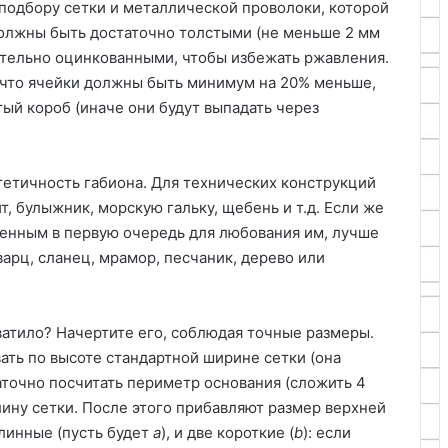
подбору сетки и металлической проволоки, которой
должны быть достаточно толстыми (не меньше 2 мм
зательно оцинкованными, чтобы избежать ржавления.
, что ячейки должны быть минимум на 20% меньше,
тый короб (иначе они будут выпадать через
стетичность габиона. Для технических конструкций
, булыжник, морскую гальку, щебень и т.д. Если же
енным в первую очередь для любования им, лучше
варц, сланец, мрамор, песчаник, дерево или
хватило? Начертите его, соблюдая точные размеры.
ать по высоте стандартной ширине сетки (она
остаточно посчитать периметр основания (сложить 4
ину сетки. После этого прибавляют размер верхней
длинные (пусть будет
a
), и две короткие (
b
): если