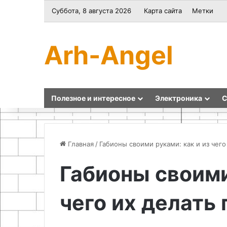
Суббота, 8 августа 2026
Карта сайта
Метки
Arh-Angel
Полезное и интересное
Электроника
С
Главная
/
Габионы своими руками: как и из чего
Габионы своими
Как
Алебастр
сделать
чего их делать
ручную
дрель
из
зубчатых