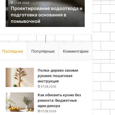
07.05.2026
помывочной
Проектирование водоотвода и
16.09.2025
подготовка основания в
Как выровн
помывочной
отверстия 
Последние
Популярные
Комментарии
Полка-дерево своими
руками: пошаговая
инструкция
07.08.2026
Как обновить кухню без
ремонта: бюджетные
идеи декора
07.08.2026