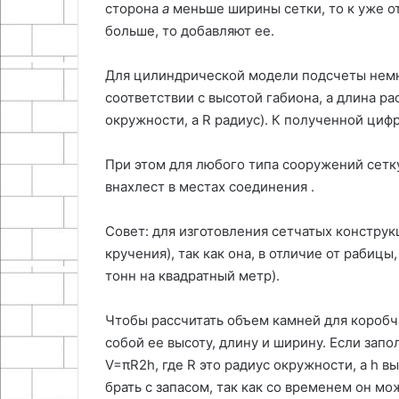
сторона
a
меньше ширины сетки, то к уже 
больше, то добавляют ее.
Для цилиндрической модели подсчеты немн
соответствии с высотой габиона, а длина ра
окружности, а R радиус). К полученной ци
При этом для любого типа сооружений сетку
внахлест в местах соединения .
Совет: для изготовления сетчатых констру
кручения), так как она, в отличие от рабиц
тонн на квадратный метр).
Чтобы рассчитать объем камней для короб
собой ее высоту, длину и ширину. Если зап
V=πR2h, где R это радиус окружности, а h 
брать с запасом, так как со временем он мо