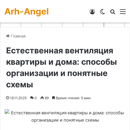
Arh-Angel
Войти
Switch skin
Искат
М
Главная
Естественная вентиляция
квартиры и дома: способы
организации и понятные
схемы
19.11.2025
0
99
Время чтения: 5 мин.