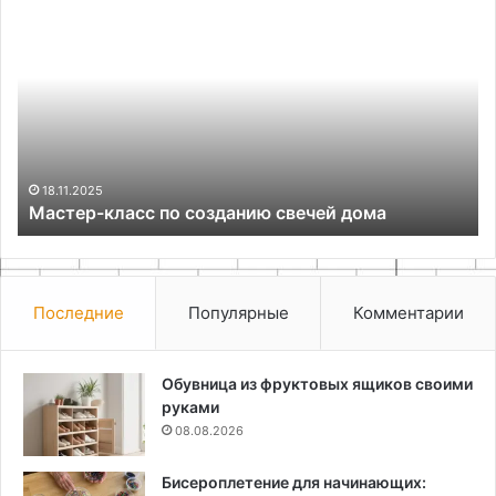
Мастер-
Эк
класс
на
по
Ба
созданию
лу
свечей
сп
дома
от
пр
ку
и
18.11.2025
Мастер-класс по созданию свечей дома
та
ос
Последние
Популярные
Комментарии
Обувница из фруктовых ящиков своими
руками
08.08.2026
Бисероплетение для начинающих: