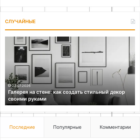
СЛУЧАЙНЫЕ
Галерея
Ка
на
сд
стене:
фо
как
создать
стильный
декор
своими
23.07.2026
и
Галерея на стене: как создать стильный декор
руками
своими руками
Последние
Популярные
Комментарии