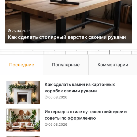
где
ав
достать
сп
греющий
кабель
16.09.2025
Как отогреть трубу и где достать греющий
за
кабель за копейки
копейки
Последние
Популярные
Комментарии
Как сделать камин из картонных
коробок своими руками
06.08.2026
Интерьер в стиле путешествий: идеи и
советы по оформлению
06.08.2026