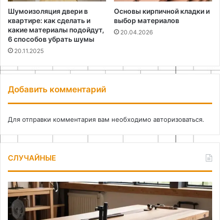
Шумоизоляция двери в
Основы кирпичной кладки и
квартире: как сделать и
выбор материалов
какие материалы подойдут,
20.04.2026
6 способов убрать шумы
20.11.2025
Добавить комментарий
Для отправки комментария вам необходимо
авторизоваться
.
СЛУЧАЙНЫЕ
Как
Вы
отогреть
эл
трубу
ба
и
дл