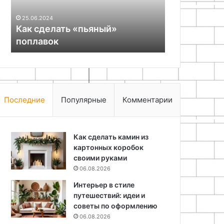
Ошиповка 
материалов
своими рук
25.06.2024
и
Как сделать «пьяный»
материалов
подготовка
поплавок
основы
основы
Последние
Популярные
Комментарии
Как сделать камин из
картонных коробок
своими руками
06.08.2026
Интерьер в стиле
путешествий: идеи и
советы по оформлению
06.08.2026