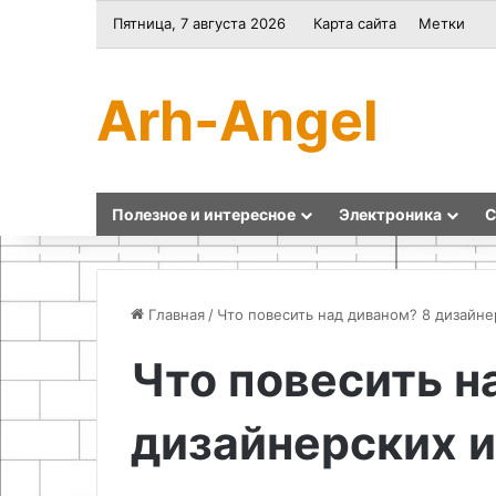
Пятница, 7 августа 2026
Карта сайта
Метки
Arh-Angel
Полезное и интересное
Электроника
С
Главная
/
Что повесить над диваном? 8 дизайне
Что повесить н
ereezdov.kz:
Строительство
самые
и
дизайнерских и
профессиональные
проектирование
услуги
деревянной
переезда
входной
в
группы