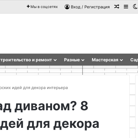
Случай
Sid
Мы в соцсетях
Вход / Регистрация
троительство и ремонт
Разные
Мастерская
Сад
рских идей для декора интерьера
ад диваном? 8
Оптимальные
периоды
дей для декора
для
осенней
окулировки
и