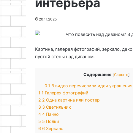
интерьера
27.07.2025
20.04.2026
Казахстане
Pereezdov.kz: самые
Строительство
профессиональные услуги
проектирован
20.11.2025
переезда в Казахстане
входной групп
Картина, галерея фотографий, зеркало, дек
пустой стены над диваном.
Содержание
[
Скрыть
]
0.1
В видео перечислили идеи украшения
1
1 Галерея фотографий
2
2 Одна картина или постер
3
3 Светильник
4
4 Панно
5
5 Полки
6
6 Зеркало