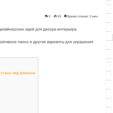
08.05.2026
подготовки
 и
Оптимальные периоды для
материала
ие деревянной
осенней окулировки и
0
93
Время чтения: 2 мин.
ы
подготовки материала
оративное панно и другие варианты для украшения
 стены над диваном