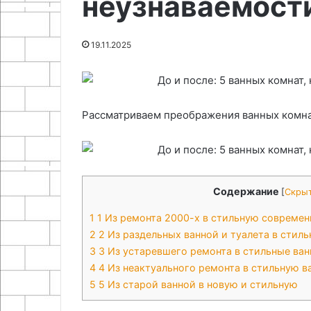
неузнаваемост
25.06.2026
28.08.2025
и
руководство
Национальные блюда Алтая:
Как выбрать ту
ингредиентов
для
обзор традиционных рецептов
полное руково
путешественников
19.11.2025
и ингредиентов
путешественн
Рассматриваем преображения ванных комна
Содержание
[
Скры
1
1 Из ремонта 2000-х в стильную совреме
2
2 Из раздельных ванной и туалета в стил
3
3 Из устаревшего ремонта в стильные ван
4
4 Из неактуального ремонта в стильную в
5
5 Из старой ванной в новую и стильную