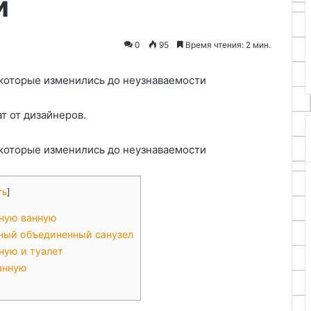
и
трех
р в Кыргызстан:
25.06.2024
дство для
Как сделать 1 мощный
0
95
Время чтения: 2 мин.
иков
двигатель из трех
т от дизайнеров.
ть
]
нную ванную
ьный объединенный санузел
ную и туалет
анную