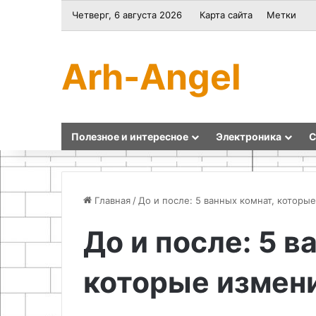
Четверг, 6 августа 2026
Карта сайта
Метки
Arh-Angel
Полезное и интересное
Электроника
С
Главная
/
До и после: 5 ванных комнат, которы
До и после: 5 в
Национальные
Как
блюда
выбрать
которые измен
лтая:
тур
обзор
в
традиционных
Кыргызстан:
рецептов
полное