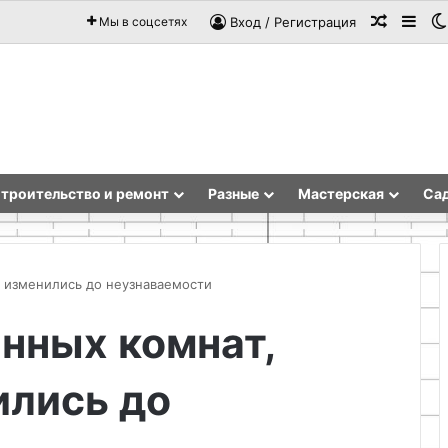
Случай
Sid
Мы в соцсетях
Вход / Регистрация
троительство и ремонт
Разные
Мастерская
Сад
е изменились до неузнаваемости
анных комнат,
Как
сделать
ились до
1
мощный
двигатель
из