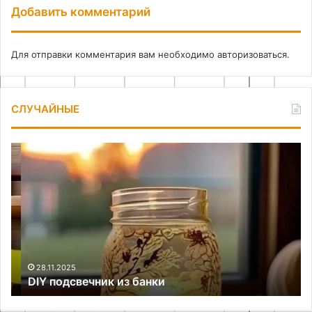
Добавить комментарий
Для отправки комментария вам необходимо
авторизоваться
.
СЛУЧАЙНЫЕ
DIY
Ка
подсвечник
на
из
ут
банки
то
в
ав
28.11.2025
DIY подсвечник из банки