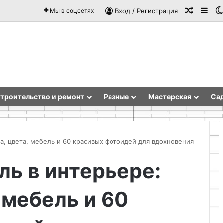
Случай
Sid
Мы в соцсетях
Вход / Регистрация
троительство и ремонт
Разные
Мастерская
Сад
ка, цвета, мебель и 60 красивых фотоидей для вдохновения
ль в интерьере:
Гнезда
для
 мебель и 60
кур
с
автоматическим
сбором