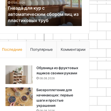
руками
05.05.2026
з
Как сделать станок для
25.06.2024
макраме своими руками
Как исправ
Последние
Популярные
Комментарии
Обувница из фруктовых
ящиков своими руками
08.08.2026
Бисероплетение для
начинающих: первые
шаги и простые
украшения
08.08.2026