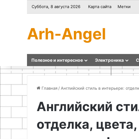
Суббота, 8 августа 2026
Карта сайта
Метки
Arh-Angel
Полезное и интересное
Электроника
С
Главная
/
Английский стиль в интерьере: отдел
Английский сти
Как
Сервисный
продлить
центр
отделка, цвета,
жизнь
ECO-
аккумулятора
SERVICE
Dyson:
в
секреты
Бишкеке