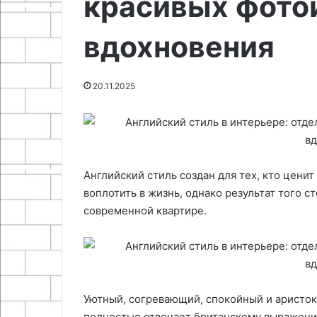
красивых фото
18.06.2025
правильной
Как продлить жизнь
11.12.2025
эксплуатации
вдохновения
аккумулятора Dyson: секреты
Сервисный це
правильной эксплуатации
в Бишкеке
20.11.2025
Английский стиль создан для тех, кто ценит
воплотить в жизнь, однако результат того ст
современной квартире.
Уютный, согревающий, спокойный и аристокр
полностью отвечает британскому выражению