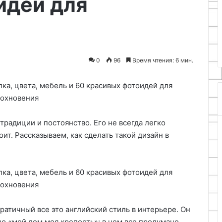
идей для
17.05.2026
яиц
Гнезда для кур с
из
нтр ECO-SERVICE
автоматическим сбором яиц и
пластиковых
пластиковых труб
труб
0
96
Время чтения: 6 мин.
 традиции и постоянство. Его не всегда легко
оит. Рассказываем, как сделать такой дизайн в
атичный все это английский стиль в интерьере. Он
 «мой дом моя крепость»: в нем все продумано