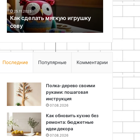
Светодиодн
и
своими рук
25.11.2025
расчет
:
Как сделать мягкую игрушку
светодиодо
параметров
сову
параметров
питания
Последние
Популярные
Комментарии
Полка-дерево своими
руками: пошаговая
инструкция
07.08.2026
Как обновить кухню без
ремонта: бюджетные
идеи декора
07.08.2026