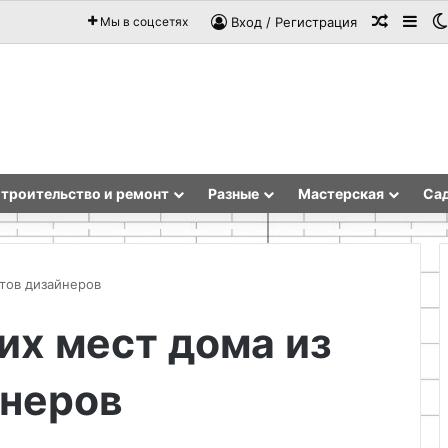
Случай
Sid
Мы в соцсетях
Вход / Регистрация
троительство и ремонт
Разные
Мастерская
Сад
ктов дизайнеров
их мест дома из
Обучение
вокалу
йнеров
в
Останкино:
доступно
для