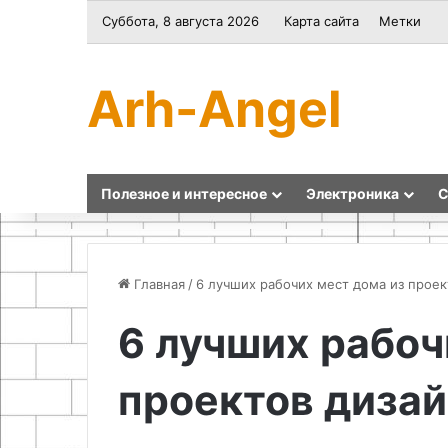
Суббота, 8 августа 2026
Карта сайта
Метки
Arh-Angel
Полезное и интересное
Электроника
С
Главная
/
6 лучших рабочих мест дома из прое
6 лучших рабоч
Праздничное
Как
оформление
восстановить
проектов диза
окон:
резьбовое
идеи
отверстие
для
в
сказочной
корпусе