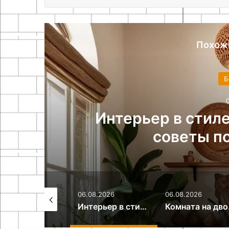
Похож
Б
к
Интерьер в стиле
советы п
.08.2026
06.08.2026
06.08.2026
Как сделать камин из картонных коробок своими руками
Интерьер в стиле путешествий: идеи и советы по оформлению
Комната 