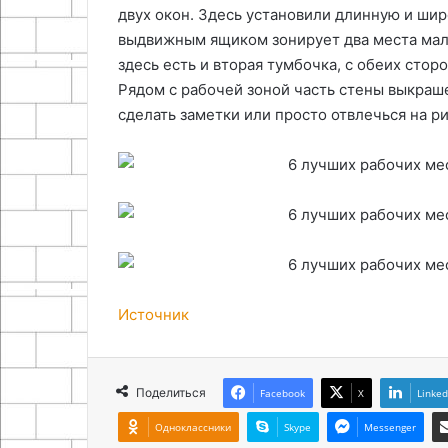
двух окон. Здесь установили длинную и ши
выдвижным ящиком зонирует два места маль
здесь есть и вторая тумбочка, с обеих стор
Рядом с рабочей зоной часть стены выкраше
сделать заметки или просто отвлечься на р
Источник
Поделиться
Facebook
X
Linked
Одноклассники
Skype
Messenger