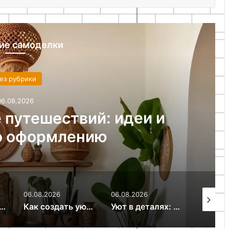
ие самоделки
ез рубрики
06.08.2026
 путешествий: идеи и
о оформлению
06.08.2026
06.08.2026
06.08.20
на двоих: как организовать комфортное пространство
Как создать уют в доме с помощью света
Уют в деталях: как декоративные подушки и пледы преображают интерьер