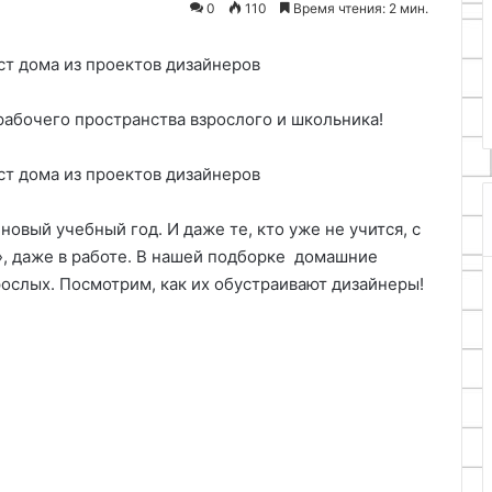
0
110
Время чтения: 2 мин.
каждого
ить резьбовое
11.06.2025
рпусе с
Обучение вокалу в Останкино
ртыша
доступно для каждого
рабочего пространства взрослого и школьника!
овый учебный год. И даже те, кто уже не учится, с
, даже в работе. В нашей подборке домашние
зрослых. Посмотрим, как их обустраивают дизайнеры!