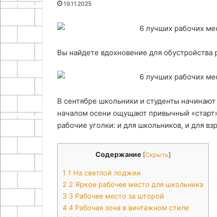
19.11.2025
22.07.2026
25.06.2024
атмосферы
с
Праздничное оформление
Как восстанов
помощью
окон: идеи для сказочной
отверстие в ко
ввертыша
атмосферы
помощью вве
Вы найдете вдохновение для обустройства 
В сентябре школьники и студенты начинают н
началом осени ощущают привычный «старт»
рабочие уголки: и для школьников, и для в
Содержание
[
Скрыть
]
1
1 На светлой лоджии
2
2 Яркое рабочее место для школьника
3
3 Рабочее место за шторой
4
4 Рабочая зона в винтажном стиле