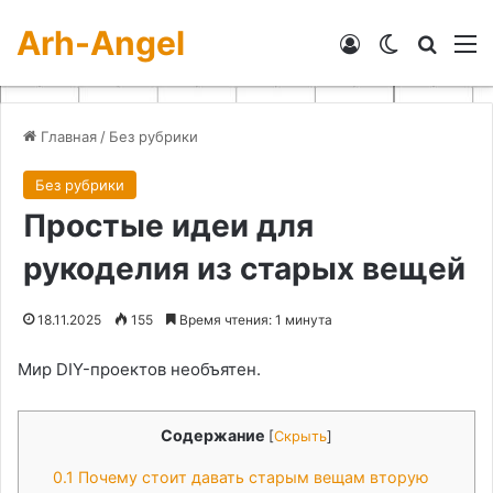
Arh-Angel
Войти
Switch skin
Искат
М
Главная
/
Без рубрики
Без рубрики
Простые идеи для
рукоделия из старых вещей
18.11.2025
155
Время чтения: 1 минута
Мир DIY-проектов необъятен.
Содержание
[
Скрыть
]
0.1
Почему стоит давать старым вещам вторую