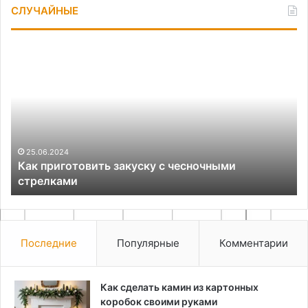
СЛУЧАЙНЫЕ
Как
Ма
приготовить
пр
закуску
и
с
зн
чесночными
сл
стрелками
бе
из
пр
25.06.2024
Как приготовить закуску с чесночными
ма
стрелками
Последние
Популярные
Комментарии
Как сделать камин из картонных
коробок своими руками