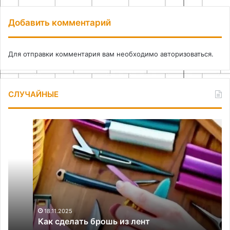
Добавить комментарий
Для отправки комментария вам необходимо
авторизоваться
.
СЛУЧАЙНЫЕ
Как
Пр
сделать
и
брошь
вы
из
ма
лент
дл
со
ст
пр
18.11.2025
Как сделать брошь из лент