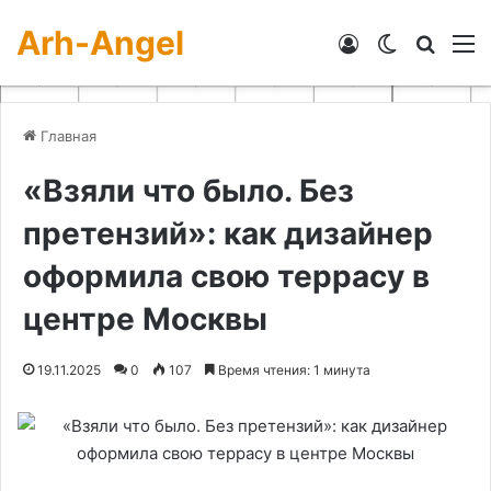
Arh-Angel
Войти
Switch skin
Искат
М
Главная
«Взяли что было. Без
претензий»: как дизайнер
оформила свою террасу в
центре Москвы
19.11.2025
0
107
Время чтения: 1 минута