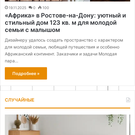
19.11.2025
0
100
«Африка» в Ростове-на-Дону: уютный и
стильный дом 123 кв. м для молодой
семьи с малышом
Дизайнеру удалось создать пространство с характером
для молодой семьи, любящей путешествия и особенно
Африканский континент. Заказчики и задачи Молодая
пара…
Подробнее »
СЛУЧАЙНЫЕ
Идеи
Ка
для
сд
хранения
ва