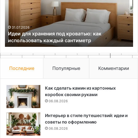
под
из
кроватью:
по
как
ма
использовать
каждый
31.07.2026
Идеи для хранения под кроватью: как
сантиметр
использовать каждый сантиметр
Последние
Популярные
Комментарии
Как сделать камин из картонных
коробок своими руками
06.08.2026
Интерьер в стиле путешествий: идеи и
советы по оформлению
06.08.2026