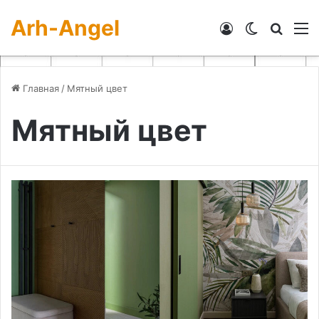
Arh-Angel
Войти
Switch skin
Искат
М
Главная
/
Мятный цвет
Мятный цвет