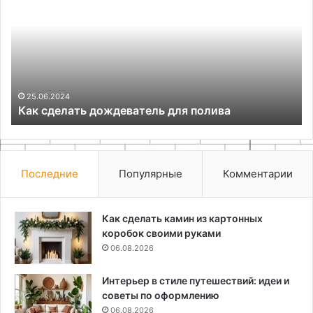
дождеватель
на
для
ру
полива
дл
но
25.06.2024
Как сделать дождеватель для полива
Последние
Популярные
Комментарии
Как сделать камин из картонных
коробок своими руками
06.08.2026
Интерьер в стиле путешествий: идеи и
советы по оформлению
06.08.2026