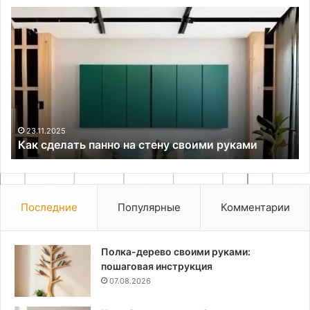
Как
Ка
сделать
на
панно
по
на
сл
стену
пл
своими
в
руками
ви
23.11.2025
Как сделать панно на стену своими руками
Последние
Популярные
Комментарии
Полка-дерево своими руками:
пошаговая инструкция
07.08.2026