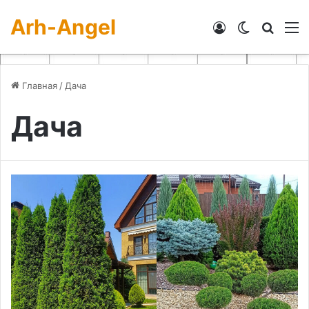
Arh-Angel
Войти
Switch skin
Искат
М
Главная
/
Дача
Дача