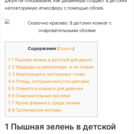
джунгли показываем, как дизайнеры создают в детских
неповторимую атмосферу с помощью обоев.
Содержание
[
Скрыть
]
1
1 Пышная зелень в детской для двоих
2
2 Медведи на велосипеде и не только
3
3 Композиция в пастельных тонах
4
4 Птицы, которые кажутся цветами
5
5 Оленята в комнате для девочки
6
6 Очаровательные кролики
7
7 Яркие фламинго среди зелени
8
8 Тропические мотивы
1 Пышная зелень в детской