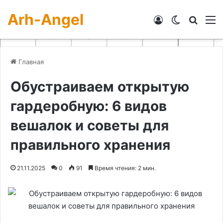
Arh-Angel
Войти
Switch skin
Искат
М
Главная
Обустраиваем открытую
гардеробную: 6 видов
вешалок и советы для
правильного хранения
21.11.2025
0
91
Время чтения: 2 мин.