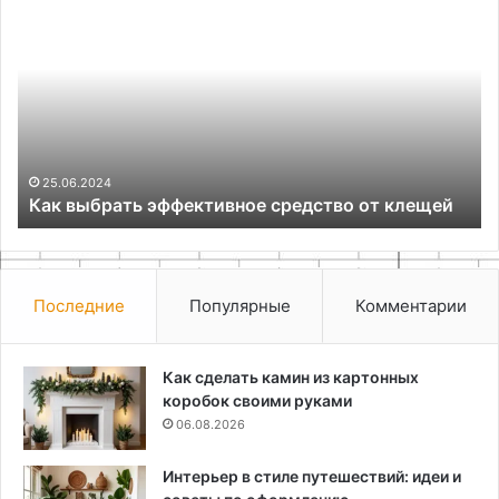
выбрать
по
эффективное
дере
средство
для
от
начи
клещей
полн
руков
по
31
Вы
созд
25.06.2024
Как выбрать эффективное средство от клещей
рук
уника
деко
Последние
Популярные
Комментарии
Как сделать камин из картонных
коробок своими руками
06.08.2026
Интерьер в стиле путешествий: идеи и