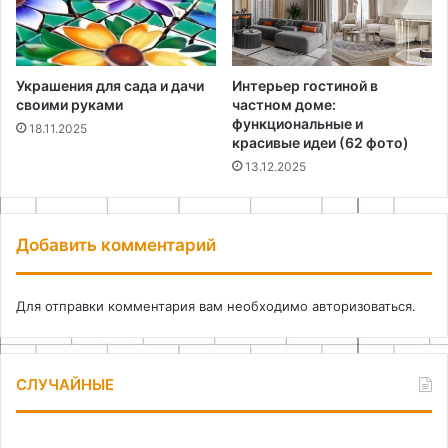
Украшения для сада и дачи
Интерьер гостиной в
своими руками
частном доме:
функциональные и
18.11.2025
красивые идеи (62 фото)
13.12.2025
Добавить комментарий
Для отправки комментария вам необходимо
авторизоваться
.
СЛУЧАЙНЫЕ
Как
Выжи