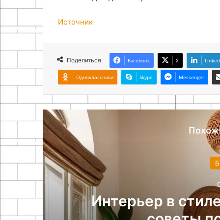
Источник
Поделиться
Facebook
X
Linked
Одноклассники
Skype
Messenger
Похож
Б
к
Интерьер в стиле
советы п