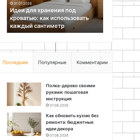
31.07.2026
использовать
Астане
Идеи для хранения под
02.07.2026
каждый
кроватью: как использовать
Защита биз
сантиметр
каждый сантиметр
проверках 
Последние
Популярные
Комментарии
Полка-дерево своими
руками: пошаговая
инструкция
07.08.2026
Как обновить кухню без
ремонта: бюджетные
идеи декора
07.08.2026