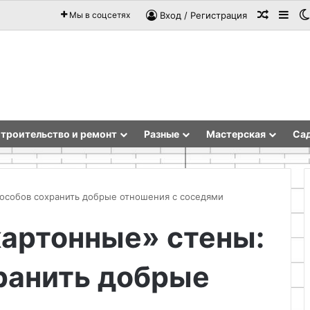
Случай
Sid
Мы в соцсетях
Вход / Регистрация
троительство и ремонт
Разные
Мастерская
Сад
пособов сохранить добрые отношения с соседями
картонные» стены:
Как
сделать
ранить добрые
органайзер
для
косметики
своими