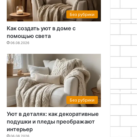
Без рубрики
Как создать уют в доме с
26
06.08.2026
06.08.2026
помощью света
Принцип повторения в интерьере: создаем ритм и гармонию
Фитодизайн в интерьере: как создать зеленый оазис в квартире
Корзина для белья из искусственного ротанга своими руками: пошаговый мастер-класс
06.08.2026
Без рубрики
Уют в деталях: как декоративные
подушки и пледы преображают
интерьер
06.08.2026