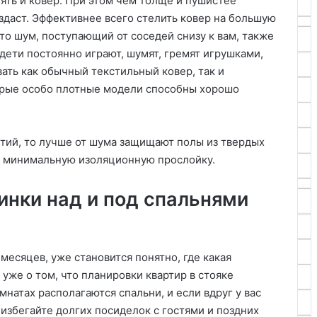
ть и ковер. При этом чем толще и пушистее
здаст. Эффективнее всего стелить ковер на большую
что шум, поступающий от соседей снизу к вам, также
 дети постоянно играют, шумят, гремят игрушками,
вать как обычный текстильный ковер, так и
рые особо плотные модели способны хорошо
тий, то лучше от шума защищают полы из твердых
ст минимальную изоляционную прослойку.
инки над и под спальнями
месяцев, уже становится понятно, где какая
 уже о том, что планировки квартир в стояке
мнатах располагаются спальни, и если вдруг у вас
о избегайте долгих посиделок с гостями и поздних