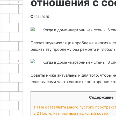
отношения с с
25.06.2024
21.04.2026
Как приготовить настоящий
Диагностика и
19.11.2025
квас
дефектов биту
Плохая звукоизоляция проблема многих и ст
решить эту проблему без ремонта и глобал
Советы ниже актуальны и для того, чтобы н
если вы сами часто слышите посторонние зв
Содержание
[
1
1 Не оставляйте много пустого пространс
2
2 Постелите плотный пушистый ковер