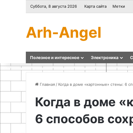
Суббота, 8 августа 2026
Карта сайта
Метки
Arh-Angel
Полезное и интересное
Электроника
С
Главная
/
Когда в доме «картонные» стены: 6 с
Когда в доме «
Как
Диагностика
приготовить
и
6 способов сох
настоящий
выявление
квас
дефектов
битумного
покрытия