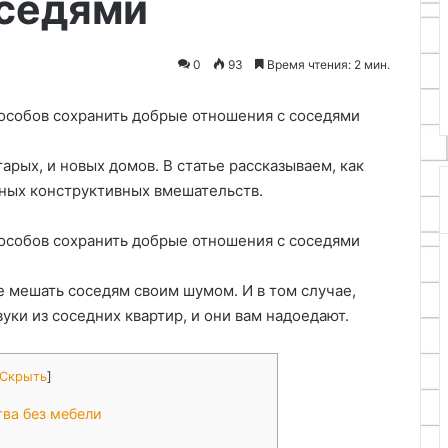
оседями
руками
11.05.2026
 выявление
Как сделать органайзер для
0
93
Время чтения: 2 мин.
много покрытия
косметики своими руками
арых, и новых домов. В статье рассказываем, как
ьных конструктивных вмешательств.
е мешать соседям своим шумом. И в том случае,
уки из соседних квартир, и они вам надоедают.
Скрыть
]
тва без мебели