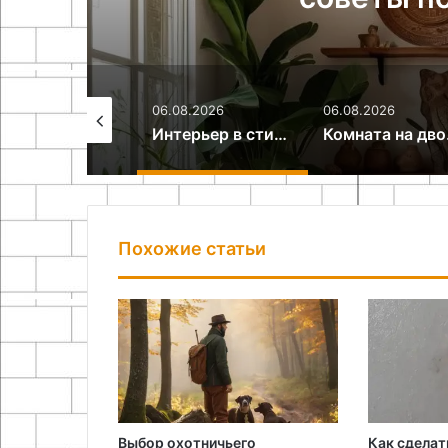
.08.2026
06.08.2026
06.08.2026
Как сделать камин из картонных коробок своими руками
Интерьер в стиле путешествий: идеи и советы по оформлению
Комната 
Похожие статьи
Выбор охотничьего
Как сделат