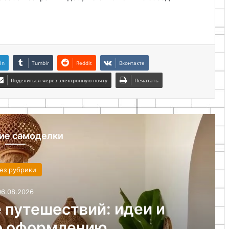
In
Tumblr
Reddit
Вконтакте
Поделиться через электронную почту
Печатать
ие самоделки
ез рубрики
06.08.2026
 путешествий: идеи и
о оформлению