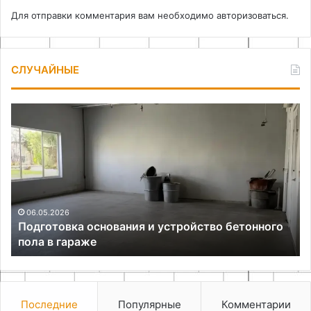
Для отправки комментария вам необходимо
авторизоваться
.
СЛУЧАЙНЫЕ
Подготовка
Ка
основания
об
и
вт
устройство
ко
бетонного
ве
пола
на
в
п
гараже
по
06.05.2026
Подготовка основания и устройство бетонного
пола в гараже
Последние
Популярные
Комментарии