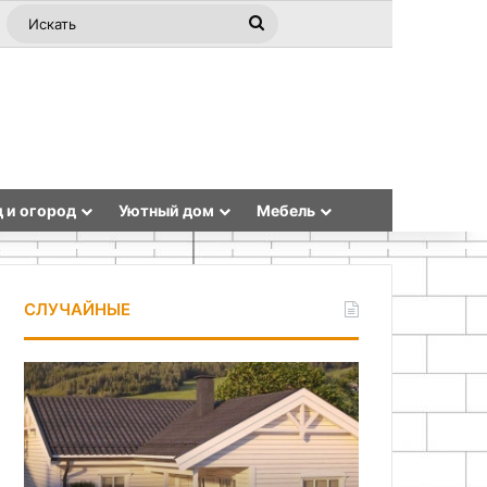
ная статья
ebar
Switch skin
Искать
 и огород
Уютный дом
Мебель
СЛУЧАЙНЫЕ
Компания
Оригинальные
«Альтаир
идеи
Групп»:
подарков
комплексные
своими
услуги
руками
для