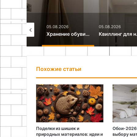
.08.2026
05.08.2026
05.08.2026
Рисование акварелью для начинающих: с чего начать
Хранение обуви в маленькой прихожей: идеи и решения
Квиллинг для 
Похожие статьи
Поделки из шишек и
Обои-2026:
природных материалов: идеи и
выбору мат