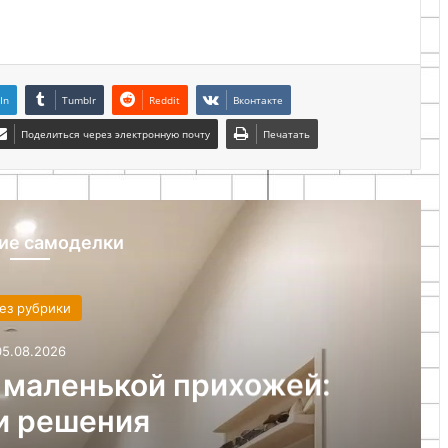
In
Tumblr
Reddit
Вконтакте
Поделиться через электронную почту
Печатать
ие самоделки
ез рубрики
05.08.2026
 маленькой прихожей:
и решения