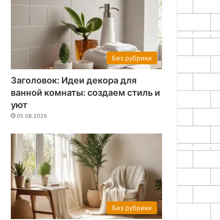
26
05.08.2026
05.08.2026
Эмоциональный дизайн: Как создать интерьер для хорошего настроения
Идеи для ремонта: реальные фото квартир и советы по обустройству
Вешалка из веток своими руками: пошаговый мастер-класс
Без рубрики
Заголовок: Идеи декора для
ванной комнаты: создаем стиль и
уют
05.08.2026
Без рубрики