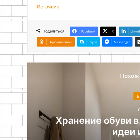
Источник
Поделиться
Facebook
X
Linked
Одноклассники
Skype
Messenger
Похож
Б
с
Хранение обуви в
идеи 