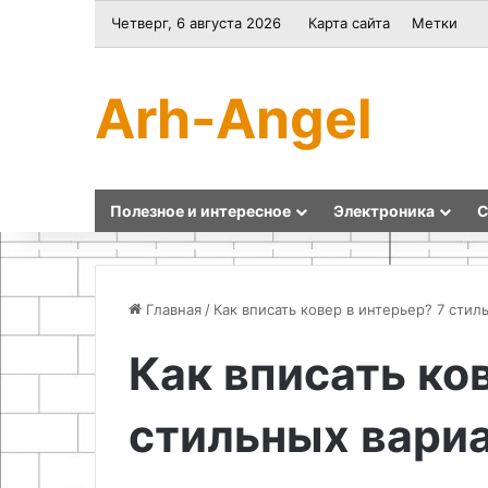
Четверг, 6 августа 2026
Карта сайта
Метки
Arh-Angel
Полезное и интересное
Электроника
С
Главная
/
Как вписать ковер в интерьер? 7 стил
Как вписать ко
Как
Как
сшить
сделать
стильных вариа
подушку
лежанку
своими
для
руками
кошки