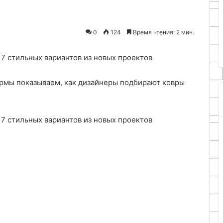
27.07.2025
Казахстане
Pereezdov.kz: самые
ежанку для
профессиональные услуги
0
124
Время чтения: 2 мин.
переезда в Казахстане
ормы показываем, как дизайнеры подбирают ковры