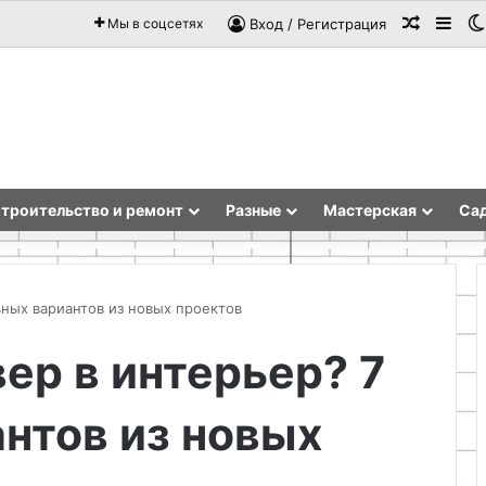
Случай
Sid
Мы в соцсетях
Вход / Регистрация
троительство и ремонт
Разные
Мастерская
Сад
ьных вариантов из новых проектов
вер в интерьер? 7
Pereezdov.kz:
самые
нтов из новых
профессиональные
услуги
переезда
в