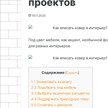
проектов
18.11.2025
17.09.2025
Как сшить подушку своими
Как сделать л
19.11.2025
руками
кошки
Под цвет мебели, как акцент, необычной ф
для разных интерьеров.
Содержание
[
Скрыть
]
1
1 Зонировать комнату
2
2 Подобрать под мебель
3
3 Выбрать акцентную расцветку
4
4 Поддержать природную тему
5
5 Сочетать с декором