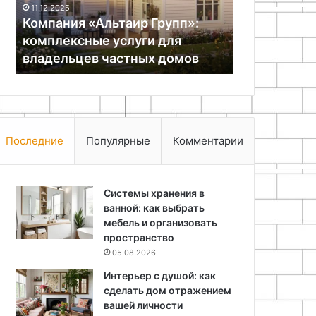
11.12.2025
владельцев
Компания «Альтаир Групп»:
18.11.2025
частных
комплексные услуги для
Оригинальн
домов
владельцев частных домов
своими рук
Последние
Популярные
Комментарии
Системы хранения в
ванной: как выбрать
мебель и организовать
пространство
05.08.2026
Интерьер с душой: как
сделать дом отражением
вашей личности