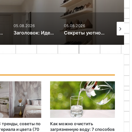
05.08.2026
05.08.2026
05.08.20
начинающих: осваиваем бумагокручение за 7 дней
Заголовок: Идеи декора для ванной комнаты: создаем стиль и уют
Секреты уютного дома: как создать гармонию и комфорт
 тренды, советы по
Как можно очистить
ериала и цвета (70
загрязненную воду: 7 способов