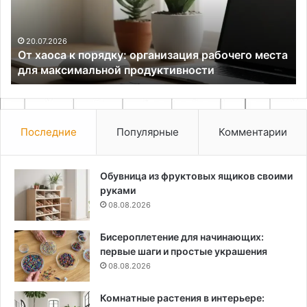
рабочего
уд
места
бе
для
и
20.07.2026
От хаоса к порядку: организация рабочего места
максимальной
ор
для максимальной продуктивности
продуктивности
пр
Последние
Популярные
Комментарии
Обувница из фруктовых ящиков своими
руками
08.08.2026
Бисероплетение для начинающих:
первые шаги и простые украшения
08.08.2026
Комнатные растения в интерьере: