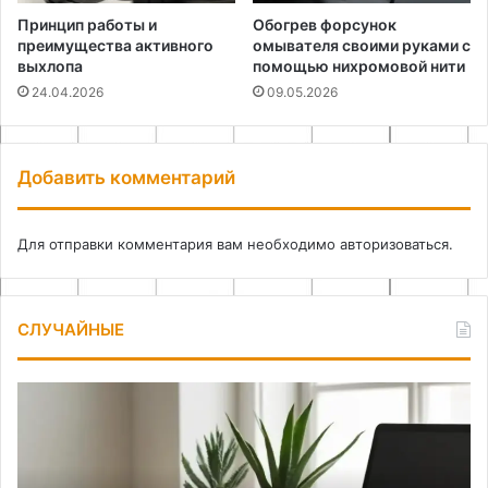
Принцип работы и
Обогрев форсунок
преимущества активного
омывателя своими руками с
выхлопа
помощью нихромовой нити
24.04.2026
09.05.2026
Добавить комментарий
Для отправки комментария вам необходимо
авторизоваться
.
СЛУЧАЙНЫЕ
От
Ус
хаоса
шл
к
в
порядку:
мн
организация
до