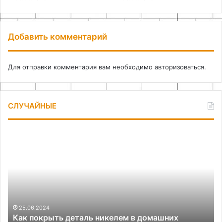
Добавить комментарий
Для отправки комментария вам необходимо
авторизоваться
.
СЛУЧАЙНЫЕ
Диагностика
Д
и
м
выявление
ру
дефектов
ра
битумного
по
покрытия
ре
21.04.2026
Диагностика и выявление дефектов битумного