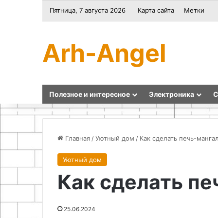
Пятница, 7 августа 2026
Карта сайта
Метки
Arh-Angel
Полезное и интересное
Электроника
С
Главная
/
Уютный дом
/
Как сделать печь-манга
Уютный дом
Мастер-
Как
Как сделать пе
класс
сделать
по
пассивный
декупажу
регулятор
мебели
громкости
25.06.2024
своими