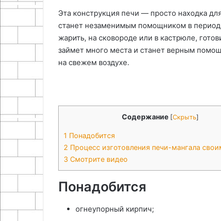
07.05.2026
руками
Эта конструкция печи — просто находка для
Как сделать п
29.11.2025
станет незаменимым помощником в период о
Мастер-класс по декупажу
регулятор гро
жарить, на сковороде или в кастрюле, готови
мебели
руками
займет много места и станет верным помощ
на свежем воздухе.
Содержание
[
Скрыть
]
1
Понадобится
2
Процесс изготовления печи-мангала свои
3
Смотрите видео
Понадобится
огнеупорный кирпич;