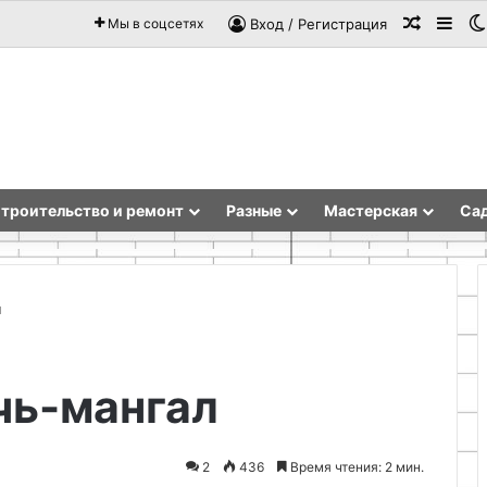
Случай
Sid
Мы в соцсетях
Вход / Регистрация
троительство и ремонт
Разные
Мастерская
Сад
л
Стеклянные
чь-мангал
бассейны
и
SPA:
18.05.2026
виды,
Стеклянные бассейны и SPA:
2
436
Время чтения: 2 мин.
конструкция