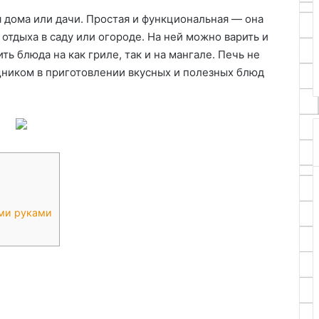
виды, конструкция и
и
 дома или дачи. Простая и функциональная — она
ассивный
эксплуатация джакузи,
эксплуатация
тдыха в саду или огороде. На ней можно варить и
мкости своими
открытых, отельных и
джакузи,
ть блюда на как гриле, так и на мангале. Печь не
плавательных комплексов
открытых,
ником в приготовлении вкусных и полезных блюд
отельных
и
плавательных
комплексов
ми руками