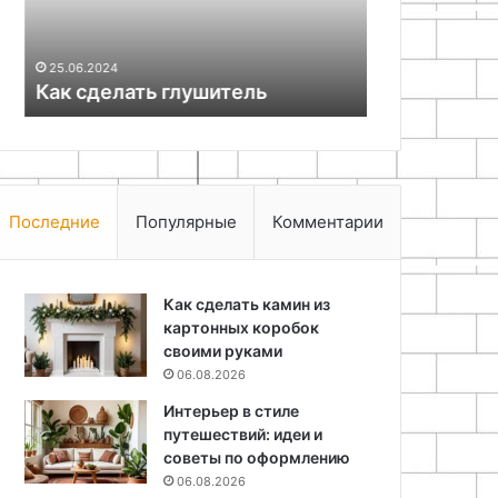
19.05.2026
Технология
25.06.2024
Как сделать глушитель
бетонного 
Последние
Популярные
Комментарии
Как сделать камин из
картонных коробок
своими руками
06.08.2026
Интерьер в стиле
путешествий: идеи и
советы по оформлению
06.08.2026