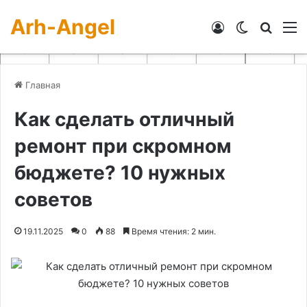
Arh-Angel
Войти
Switch skin
Искат
М
Главная
Как сделать отличный
ремонт при скромном
бюджете? 10 нужных
советов
19.11.2025
0
88
Время чтения: 2 мин.