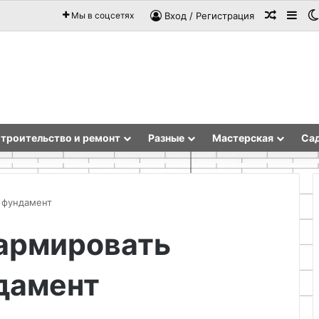
Случай
Sid
Мы в соцсетях
Вход / Регистрация
троительство и ремонт
Разные
Мастерская
Сад
 фундамент
 армировать
Гравийные
велосипеды
дамент
—
транспорт
для
любых