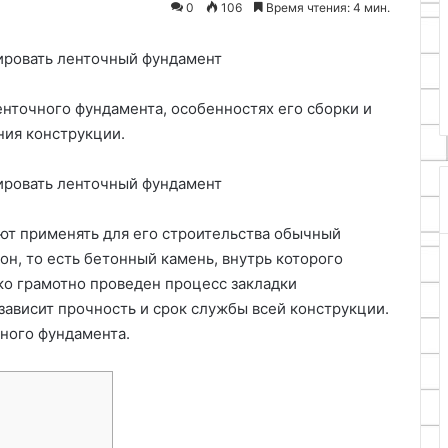
0
106
Время чтения: 4 мин.
дорог
Бали: лучшие
05.11.2025
ть природу,
Гравийные велосипеды —
ны острова
транспорт для любых дорог
енточного фундамента, особенностях его сборки и
ия конструкции.
ют применять для его строительства обычный
он, то есть бетонный камень, внутрь которого
ко грамотно проведен процесс закладки
зависит прочность и срок службы всей конструкции.
ного фундамента.