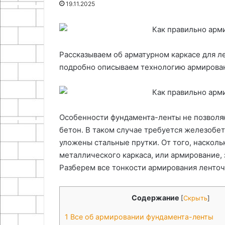
19.11.2025
04.05.2026
23.07.2026
на
природу,
Сборка и принцип работы
Экскурсии на 
базе
культуру
зарядного устройства на базе
способы откры
трансформатора
и
трансформатора ТС-180
культуру и тай
ТС-180
тайны
острова
Рассказываем об арматурном каркасе для л
подробно описываем технологию армирован
Особенности фундамента-ленты не позволя
бетон. В таком случае требуется железобет
уложены стальные прутки. От того, насколь
металлического каркаса, или армирование, 
Разберем все тонкости армирования ленточ
Содержание
[
Скрыть
]
1
Все об армировании фундамента-ленты