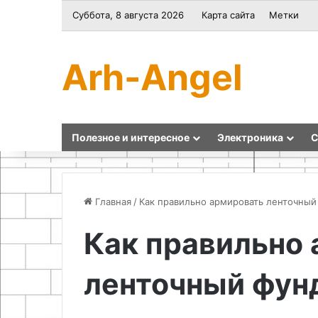
Суббота, 8 августа 2026
Карта сайта
Метки
Arh-Angel
Полезное и интересное
Электроника
С
Главная
/
Как правильно армировать ленточный
Как правильно
Сборка
Экскурсии
и
на
ленточный фун
принцип
Бали:
работы
лучшие
зарядного
способы
устройства
открыть