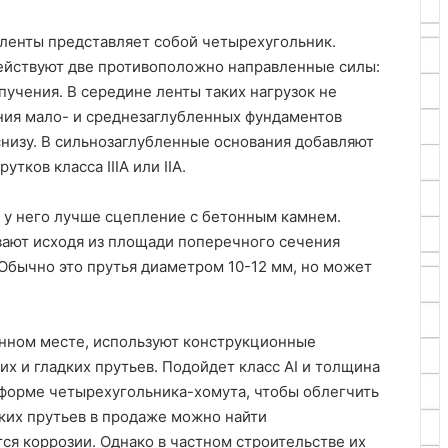
ленты представляет собой четырехугольник.
действуют две противоположно направленные силы:
 пучения. В середине ленты таких нагрузок не
ния мало- и среднезаглубленных фундаментов
снизу. В сильнозаглубленные основания добавляют
тков класса IIIА или IIА.
 у него лучше сцепление с бетонным камнем.
вают исходя из площади поперечного сечения
 Обычно это прутья диаметром 10-12 мм, но может
анном месте, используют конструкционные
их и гладких прутьев. Подойдет класс АI и толщина
в форме четырехугольника-хомута, чтобы облегчить
ких прутьев в продаже можно найти
ся коррозии. Однако в частном строительстве их