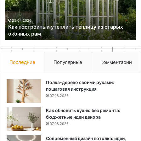
весной
ру
12.05.2026
Прививка винограда в расщеп весной
Последние
Популярные
Комментарии
Полка-дерево своими руками:
пошаговая инструкция
07.08.2026
Как обновить кухню без ремонта:
бюджетные идеи декора
07.08.2026
Современный дизайн потолка: идеи,