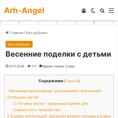
Arh-Angel
Войти
Switch skin
Искат
М
Главная
/
Без рубрики
Без рубрики
Весенние поделки с детьми
27.11.2025
117
Время чтения: 2 мин.
Содержание
[
Скрыть
]
1
Весеннее вдохновение: раскрываем творческий
потенциал детей
1.1
Почему весна – идеальное время для
совместного творчества
2
В мире аппликаций: весенняя феерия своими руками