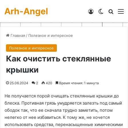
Arh-Angel
Войти
Switch skin
Искат
М
Главная
/
Полезное и интересное
Полезное и интересное
Как очистить стеклянные
крышки
25.06.2024
2
420
Время чтения: 1 минута
Не получается порой очищать стеклянные крышки до
блеска. Противная грязь умудряется залезть под самый
ободок так, что ее сначала трудно заметить, потом
нелегко от нее избавиться. К тому же, не хочется
использовать средства, перенасыщенные химическими