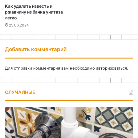
Как удалить известь и
ржавчину из бачка унитаза
легко
25.06.2024
Добавить комментарий
Для отправки комментария вам необходимо
авторизоваться
.
СЛУЧАЙНЫЕ
Как
По
сделать
сп
душевую
ус
лейку
гр
в
в