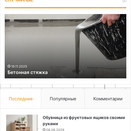
Бетонная
Ка
стяжка
сд
ре
шв
па
до
ге
19.11.2025
Бетонная стяжка
Последние
Популярные
Комментарии
Обувница из фруктовых ящиков своими
руками
08.08.2026