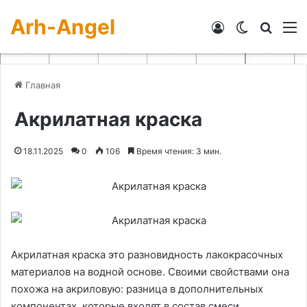
Arh-Angel
Войти
Switch skin
Искат
М
Главная
Акрилатная краска
18.11.2025
0
106
Время чтения: 3 мин.
Акрилатная краска это разновидность лакокрасочных
материалов на водной основе. Своими свойствами она
похожа на акриловую: разница в дополнительных
компонентах, которые входят в состав смеси.