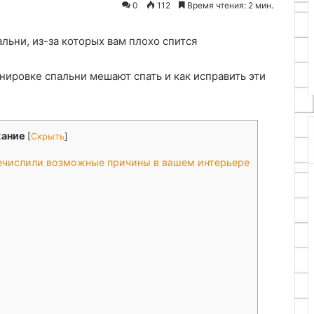
0
112
Время чтения: 2 мин.
23.11.2025
дных труб в
Как сплести корзинку из
оими руками
бумаги
анировке спальни мешают спать и как исправить эти
ание
[
Скрыть
]
речислили возможные причины в вашем интерьере