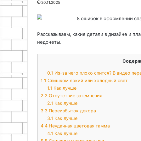
Проектирование и сборка
20.11.2025
увеличения
лофт
системы освещения и
14.05.2026
для
своими
увеличения для пайки своими
Вешалка из ме
пайки
руками
руками
стиле лофт св
своими
руками
Рассказываем, какие детали в дизайне и пл
недочеты.
Содерж
0.1
Из-за чего плохо спится? В видео пе
1
1 Слишком яркий или холодный свет
1.1
Как лучше
2
2 Отсутствие затемнения
2.1
Как лучше
3
3 Переизбыток декора
3.1
Как лучше
4
4 Неудачная цветовая гамма
4.1
Как лучше
5
5 Слишком много техники