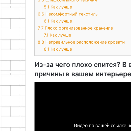
5.1
Как лучше
6
6 Некомфортный текстиль
6.1
Как лучше
7
7 Плохо организованное хранение
7.1
Как лучше
8
8 Неправильное расположение кровати
8.1
Как лучше
Из-за чего плохо спится? 
причины в вашем интерьер