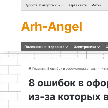
Суббота, 8 августа 2026
Карта сайта
Метки
Arh-Angel
Полезное и интересное
Электроника
С
Главная
/
8 ошибок в оформлении спальни, из-з
8 ошибок в офо
Проектирование
Вешалка
и
из
из-за которых 
сборка
медных
системы
труб
освещения
в
17.05.2026
и
стиле