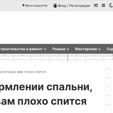
Случай
Sid
Мы в соцсетях
Вход / Регистрация
троительство и ремонт
Разные
Мастерская
Сад
а которых вам плохо спится
рмлении спальни,
Как
сплести
вам плохо спится
корзинку
из
бумаги