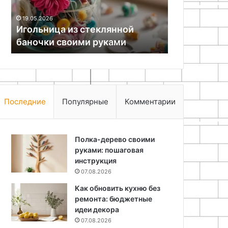
22.07.2026
организации
Хранение на
19.05.2026
пространства
Игольница из стеклянной
руководств
баночки своими руками
пространст
Последние
Популярные
Комментарии
Полка-дерево своими
руками: пошаговая
инструкция
07.08.2026
Как обновить кухню без
ремонта: бюджетные
идеи декора
07.08.2026