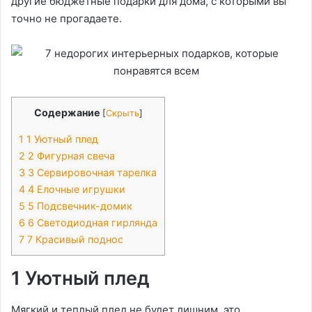
другие бюджетные подарки для дома, с которыми вы
точно не прогадаете.
Содержание
[
Скрыть
]
1
1 Уютный плед
2
2 Фигурная свеча
3
3 Сервировочная тарелка
4
4 Елочные игрушки
5
5 Подсвечник-домик
6
6 Светодиодная гирлянда
7
7 Красивый поднос
1 Уютный плед
Мягкий и теплый плед не будет лишним это