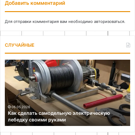
Добавить комментарий
Для отправки комментария вам необходимо
авторизоваться
.
СЛУЧАЙНЫЕ
Как
Из
сделать
ин
самодельную
ку
электрическую
ср
лебедку
ор
своими
ст
руками
и
ос
06.05.2026
Как сделать самодельную электрическую
га
лебедку своими руками
ср
до
5