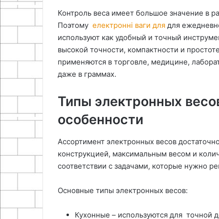
29.04.2026
колеса
Контроль веса имеет большое значение в р
Выбор материала и
Поэтому
електронні ваги для
для ежедневно
проведение замеров рулевого
используют как удобный и точный инструме
колеса
высокой точности, компактности и простоте
применяются в торговле, медицине, лаборат
даже в граммах.
Типы электронных весо
особенности
Ассортимент электронных весов достаточно
конструкцией, максимальным весом и колич
соответствии с задачами, которые нужно ре
Основные типы электронных весов:
Кухонные – используются для точной д