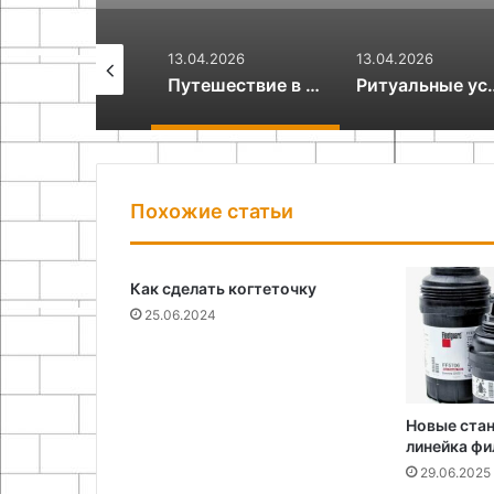
2026
13.04.2026
13.04.2026
Ремонт в столице без проблем: нюансы утилизации строительного лома
Путешествие в Венесуэлу: яркая природа, океан и контрасты Южной Америки
Ритуальные услуги: что важно знать и как устроена организация прощания
Похожие статьи
Как сделать когтеточку
25.06.2024
Новые ста
линейка ф
29.06.2025