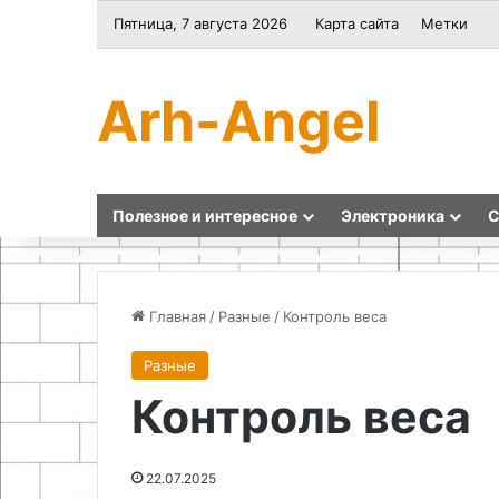
Пятница, 7 августа 2026
Карта сайта
Метки
Arh-Angel
Полезное и интересное
Электроника
С
Главная
/
Разные
/
Контроль веса
Разные
Выбор
Контроль веса
материала
и
проведение
замеров
22.07.2025
рулевого