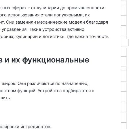
Концепция и 
27.07.2025
логистики
для
азных сферах – от кулинарии до промышленности.
Logisticheskayacompaniya.kz:
надежного п
домашней
го использования стали популярными, их
надежный партнер в мире
механизма д
мастерской
нт. Они заменили механические модели благодаря
транспортной логистики
мастерской
 управления. Такие устройства активно
ориях, кулинарии и логистике, где важна точность
в и их функциональные
 широк. Они различаются по назначению,
еством функций. Устройства подбираются в
шить.
озировки ингредиентов.