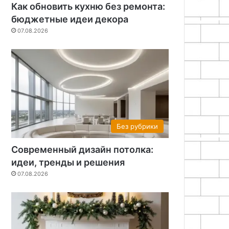
Как обновить кухню без ремонта:
бюджетные идеи декора
07.08.2026
Без рубрики
Разные
Современный дизайн потолка:
идеи, тренды и решения
13.04.2026
альные услуги: что важно зна
07.08.2026
устроена организация проща