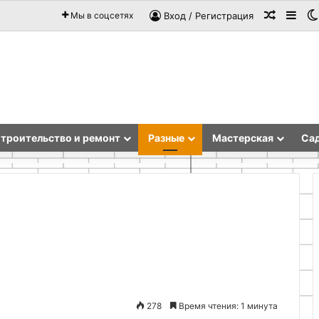
Случай
Sid
Мы в соцсетях
Вход / Регистрация
троительство и ремонт
Разные
Мастерская
Сад
Logisticheskayacompaniya.kz:
Концепция
надежный
и
партнер
проектирование
в
надежного
мире
прижимного
278
Время чтения: 1 минута
29.04.2026
транспортной
механизма