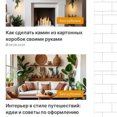
17.09.2025
16.09.2025
16.
Как обработать древесину подручными средствами с минимальными затратами
Как сделать лежанку для кошки
Как сделать декоративную полку
Без рубрики
Как сделать камин из картонных
коробок своими руками
06.08.2026
Без рубрики
Интерьер в стиле путешествий:
идеи и советы по оформлению