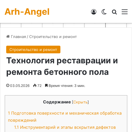
Arh-Angel
Войти
Switch skin
Искат
М
Главная
/
Строительство и ремонт
Строительство и ремонт
Технология реставрации и
ремонта бетонного пола
03.05.2026
72
Время чтения: 3 мин.
Содержание
[
Скрыть
]
1
Подготовка поверхности и механическая обработка
повреждений
1.1
Инструментарий и этапы вскрытия дефектов