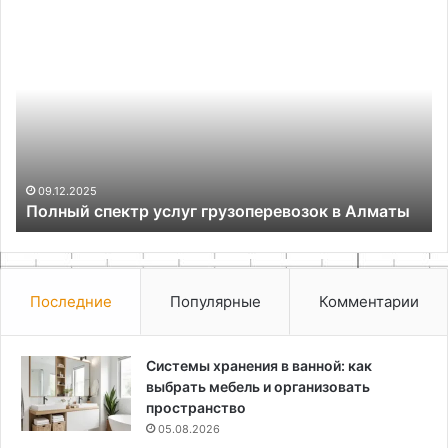
Полный
Пр
спектр
ба
услуг
ун
грузоперевозок
пр
в
и
Алматы
ус
те
09.12.2025
Полный спектр услуг грузоперевозок в Алматы
Последние
Популярные
Комментарии
Системы хранения в ванной: как
выбрать мебель и организовать
пространство
05.08.2026