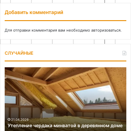
Добавить комментарий
Для отправки комментария вам необходимо
авторизоваться
.
СЛУЧАЙНЫЕ
Утепление
По
чердака
ос
минватой
и
в
те
деревянном
ус
доме
на
по
21.04.2026
Утепление чердака минватой в деревянном доме