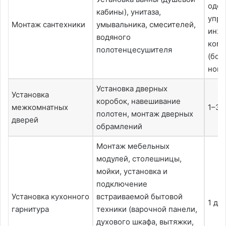
одо
кабины), унитаза,
упр
Монтаж сантехники
умывальника, смесителей,
инж
водяного
комп
полотенцесушителя
(бол
ново
Установка дверных
Установка
коробок, навешивание
межкомнатных
1–3 
полотен, монтаж дверных
дверей
обрамлений
Монтаж мебельных
модулей, столешницы,
мойки, установка и
подключение
Установка кухонного
встраиваемой бытовой
1 де
гарнитура
техники (варочной панели,
духового шкафа, вытяжки,