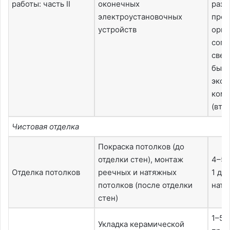
работы: часть II
оконечных
разр
электроустановочных
прое
устройств
орга
согл
свед
были
эксп
комп
(вто
Чистовая отделка
Покраска потолков (до
отделки стен), монтаж
4–5 
Отделка потолков
реечных и натяжных
1 де
потолков (после отделки
натя
стен)
1–5 
Укладка керамической