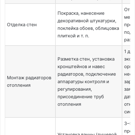
От 1
Покраска, нанесение
мес;
декоративной штукатурки,
Отделка стен
пред
поклейка обоев, облицовка
подг
плиткой и т. п.
разв
1 ден
Разметка стен, установка
экс
кронштейнов и навес
орга
радиаторов, подключение
нео
Монтаж радиаторов
аппаратуры контроля и
зара
отопления
регулирования,
заяв
присоединение труб
даты
отопления
откл
сист
3–5 
прое
Установка ванны (душевой