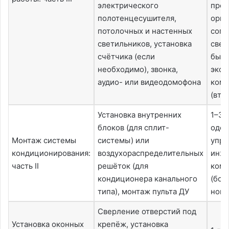
электрического
прое
полотенцесушителя,
орга
потолочных и настенных
согл
светильников, установка
свед
счётчика (если
были
необходимо), звонка,
эксп
аудио- или видеодомофона
комп
(вто
Установка внутренних
1–3 
блоков (для сплит-
одо
Монтаж системы
системы) или
упр
кондиционирования:
воздухораспределительных
инж
часть II
решёток (для
комп
кондиционера канального
(бол
типа), монтаж пульта ДУ
ново
Сверление отверстий под
Установка оконных
крепёж, установка