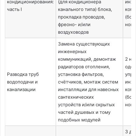
кондиционирования:
(для кондиционера
инж
часть I
канального типа) блока,
комп
прокладка проводов,
(бол
фреоно- и/или
ново
воздуховодов
Замена существующих
инженерных
коммуникаций, демонтаж
2 не
радиаторов отопления,
одо
Разводка труб
установка фильтров,
упр
водоподачи и
счётчиков, монтаж систем
инж
канализации
инсталляции для навесных
комп
сантехнических
(бол
устройств и/или скрытых
ново
частей душевых и тому
подобных модулей
3 дн