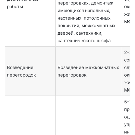
перегородках, демонтаж
работы
окна
имеющихся напольных,
жили
настенных, потолочных
МФЦ
покрытий, межкомнатных
дверей, сантехники,
сантехнического шкафа
2–3 
согл
Возведение
Возведение межкомнатных
служ
перегородок
перегородок
окна
жили
МФЦ
5–10
прое
одо
упр
инж