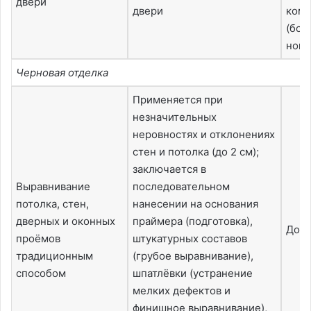
двери
двери
комп
(бол
ново
Черновая отделка
Применяется при
незначительных
неровностях и отклонениях
стен и потолка (до 2 см);
заключается в
Выравнивание
последовательном
потолка, стен,
нанесении на основания
дверных и оконных
праймера (подготовка),
До 1
проёмов
штукатурных составов
традиционным
(грубое выравнивание),
способом
шпатлёвки (устранение
мелких дефектов и
финишное выравнивание),