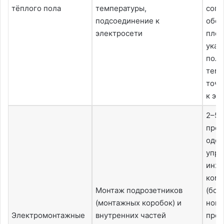
тёплого пола
температуры,
согл
подсоединение к
обог
электросети
площ
указ
поло
темп
точк
к эл
2–5 
прое
одо
упр
инж
комп
Монтаж подрозетников
(бол
(монтажных коробок) и
ново
Электромонтажные
внутренних частей
прое