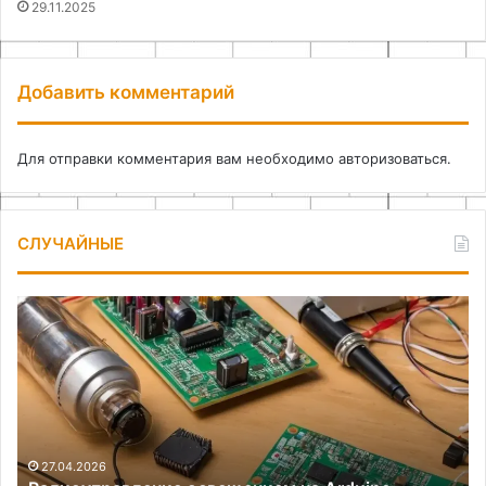
29.11.2025
Добавить комментарий
Для отправки комментария вам необходимо
авторизоваться
.
СЛУЧАЙНЫЕ
Радиоуправление
Об
освещением
бо
на
зе
Arduino
ав
своими
те
руками
ха
и
мо
27.04.2026