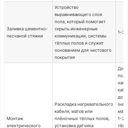
Устройство
выравнивающего слоя
пола, который помогает
Заливка цементно-
скрыть инженерные
1–3 
песчаной стяжки
коммуникации, системы
тёплых полов и служит
основанием для чистового
покрытия
До 1
пол 
нагр
кабе
до 1
Раскладка нагревательного
(наг
кабеля, матов или
маты
Монтаж
плёночных тёплых полов,
1–2 
электрического
установка датчика
тёпл