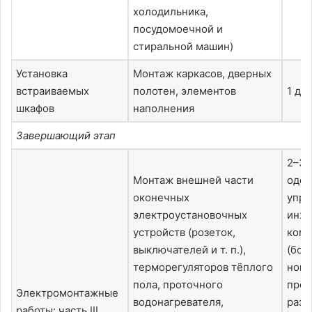
холодильника,
посудомоечной и
стиральной машин)
Установка
Монтаж каркасов, дверных
встраиваемых
полотен, элементов
1 де
шкафов
наполнения
Завершающий этап
2–3 
Монтаж внешней части
одо
оконечных
упр
электроустановочных
инж
устройств (розеток,
комп
выключателей и т. п.),
(бол
терморегуляторов тёплого
ново
пола, проточного
прое
Электромонтажные
водонагревателя,
разр
работы: часть III