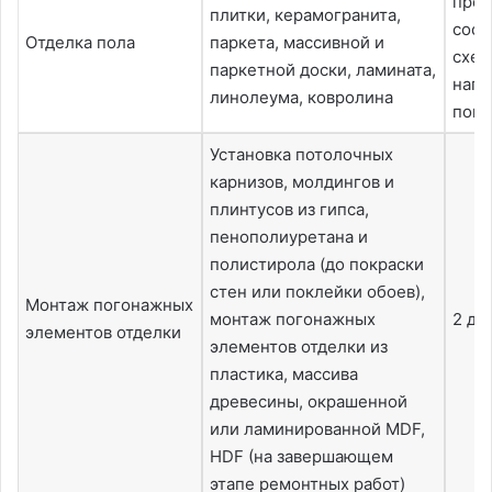
пред
плитки, керамогранита,
сост
Отделка пола
паркета, массивной и
схем
паркетной доски, ламината,
напо
линолеума, ковролина
покр
Установка потолочных
карнизов, молдингов и
плинтусов из гипса,
пенополиуретана и
полистирола (до покраски
стен или поклейки обоев),
Монтаж погонажных
монтаж погонажных
2 дн
элементов отделки
элементов отделки из
пластика, массива
древесины, окрашенной
или ламинированной MDF,
HDF (на завершающем
этапе ремонтных работ)