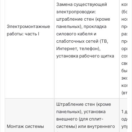
Замена существующей
комп
электропроводки:
(бол
штрабление стен (кроме
ново
Электромонтажные
панельных), прокладка
прое
работы: часть I
силового кабеля и
разр
слаботочных сетей (TВ,
прое
Интернет, телефон),
орга
установка рабочего щитка
согл
свед
были
эксп
комп
(вто
Штрабление стен (кроме
панельных), установка
1 де
внешнего (для сплит-
одо
Монтаж системы
системы) или внутреннего
упр