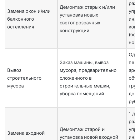
разр
Демонтаж старых и/или
Замена окон и/или
упр
установка новых
балконного
инж
светопрозрачных
остекления
комп
конструкций
(бол
ново
Одно
Заказ машины, вывоз
пери
Вывоз
мусора, предварительно
арен
строительного
сложенного в
объё
мусора
строительные мешки,
груз
уборка помещений
до 5
руб.
1 де
разр
Демонтаж старой и
упр
Замена входной
установка новой входной
инж