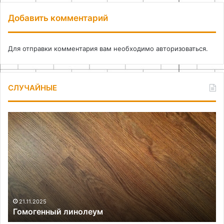
Добавить комментарий
Для отправки комментария вам необходимо
авторизоваться
.
СЛУЧАЙНЫЕ
Гомогенный
Ка
линолеум
сд
1
м
дв
из
тр
21.11.2025
Гомогенный линолеум