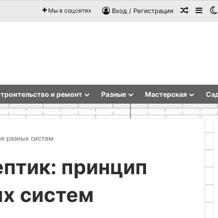
Случай
Sid
Мы в соцсетях
Вход / Регистрация
троительство и ремонт
Разные
Мастерская
Сад
ия разных систем
ептик: принцип
Как
сделать
ых систем
патрон
для
дрели
из