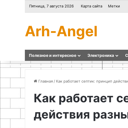
Пятница, 7 августа 2026
Карта сайта
Метки
Arh-Angel
Полезное и интересное
Электроника
С
Главная
/
Как работает септик: принцип действ
Как работает с
Как
Особенности
сделать
применения
действия разн
направляющие
эпоксидных
из
составов
для
для
22.04.2026
рулонных
имитации