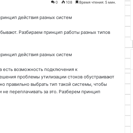
применения
0
108
Время чтения: 5 мин.
22.04.2026
старого
ставов для
Как сделать патрон для дрели
ключа
ожественной
из старого ключа своими
своими
руками
руками
и бывают. Разбираем принцип работы разных типов
да есть возможность подключения к
решения проблемы утилизации стоков обустраивают
о правильно выбрать тип такой системы, чтобы
 не переплачивать за это. Разберем принцип