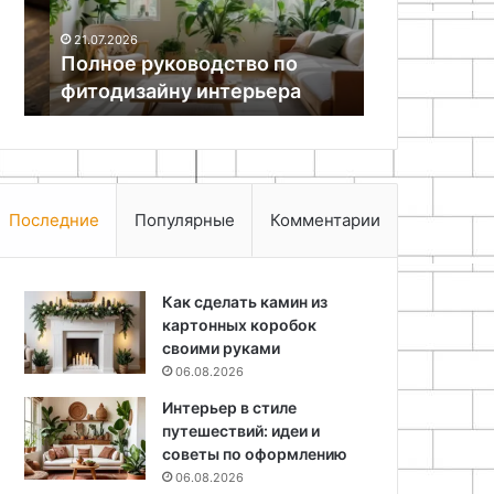
07.05.2026
канального
Принципы 
21.07.2026
вентилятора
Полное руководство по
пылеудален
фитодизайну интерьера
канального
Последние
Популярные
Комментарии
Как сделать камин из
картонных коробок
своими руками
06.08.2026
Интерьер в стиле
путешествий: идеи и
советы по оформлению
06.08.2026