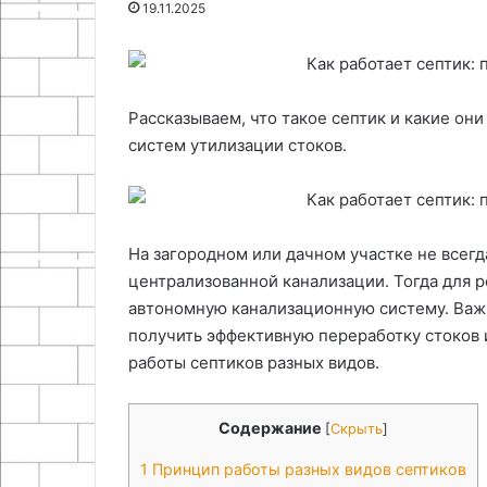
Особенности 
19.11.2025
штор
художественной
эпоксидных со
25.06.2024
ковки
Как сделать направляющие из
имитации худ
для рулонных штор
ковки
Рассказываем, что такое септик и какие он
систем утилизации стоков.
На загородном или дачном участке не всег
централизованной канализации. Тогда для 
автономную канализационную систему. Важн
получить эффективную переработку стоков и
работы септиков разных видов.
Содержание
[
Скрыть
]
1
Принцип работы разных видов септиков