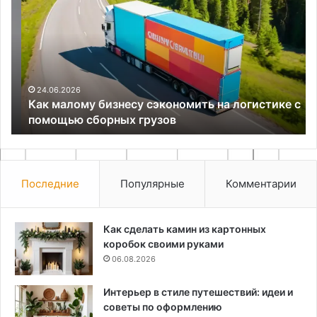
малому
из
бизнесу
по
сэкономить
пл
на
сд
логистике
кр
с
помощью
24.06.2026
Как малому бизнесу сэкономить на логистике с
сборных
помощью сборных грузов
грузов
Последние
Популярные
Комментарии
Как сделать камин из картонных
коробок своими руками
06.08.2026
Интерьер в стиле путешествий: идеи и
советы по оформлению