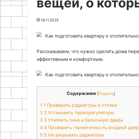
вещей, о котор
08.05.2026
ягодника
Преимущества
25.06.2024
Как сделать боковую складную
полимерных м
18.11.2025
полноценную лестницу
обустройстве 
Рассказываем, что нужно сделать дома пер
эффективным и комфортным.
Содержание
[
Скрыть
]
1
1 Проверить радиаторы и стояки
2
2 Установить терморегуляторы
3
3 Утеплить окна и балконную дверь
4
4 Проверить герметичность входной двер
5
5 Не закрывать радиаторы