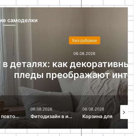
ие самоделки
ез рубрики
06.08.2026
 декоративные подушки и
ражают интерьер
06.08.2026
06.08.2026
06.08.20
ия в интерьере: создаем ритм и гармонию
Фитодизайн в интерьере: как создать зеленый оазис в квартире
Корзина для белья из искусственного ротанга своими руками: пошаговый мастер-класс