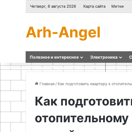
Четверг, 6 августа 2026
Карта сайта
Метки
Arh-Angel
Полезное и интересное
Электроника
С
Главная
/
Как подготовить квартиру к отопител
Как подготовит
Как
Преимущества
сделать
использования
отопительному
боковую
полимерных
складную
материалов
полноценную
в
лестницу
обустройстве