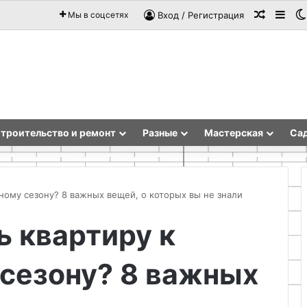
Случай
Sid
Мы в соцсетях
Вход / Регистрация
троительство и ремонт
Разные
Мастерская
Сад
ьному сезону? 8 важных вещей, о которых вы не знали
ь квартиру к
Анализ
гидрогеологических
 сезону? 8 важных
условий
и
расчет
схемы