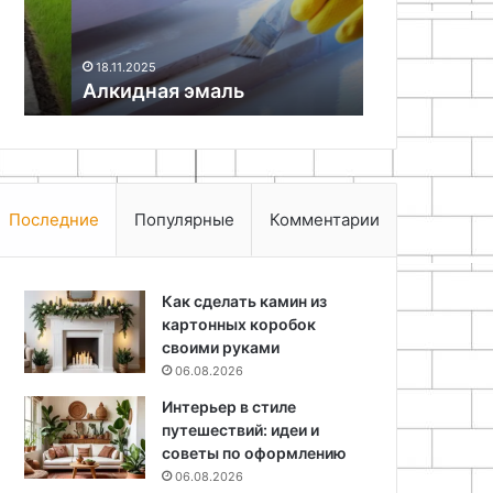
18.05.2026
Изготовлен
чердачной 
18.11.2025
Алкидная эмаль
руками
Последние
Популярные
Комментарии
Как сделать камин из
картонных коробок
своими руками
06.08.2026
Интерьер в стиле
путешествий: идеи и
советы по оформлению
06.08.2026