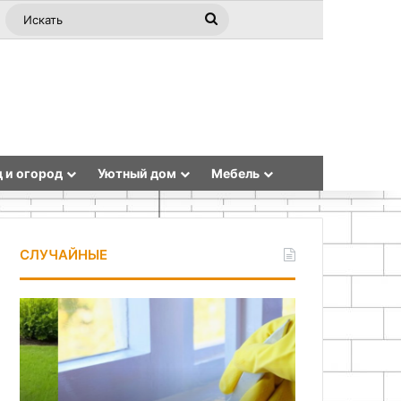
ная статья
ebar
Switch skin
Искать
 и огород
Уютный дом
Мебель
СЛУЧАЙНЫЕ
Алкидная
Изготовление
эмаль
металлической
чердачной
лестницы
своими
руками