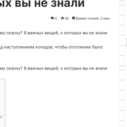
ых вы не знали
19.05.2026
дренажа
 использования
Анализ гидрогеологических
атериалов в
условий и расчет схемы
0
92
Время чтения: 2 мин.
ягодника
дренажа
ед наступлением холодов, чтобы отопление было
и