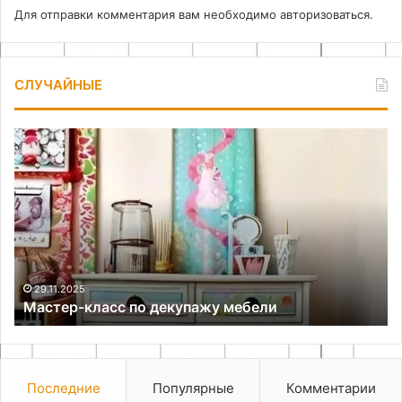
Для отправки комментария вам необходимо
авторизоваться
.
СЛУЧАЙНЫЕ
Мастер-
Пр
класс
де
по
из
декупажу
ж
мебели
цв
ид
дл
ка
се
29.11.2025
Мастер-класс по декупажу мебели
Последние
Популярные
Комментарии