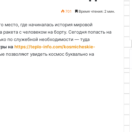
DS18B20
шек и
11.05.2026
701
Время чтения: 2 мин.
ериалов: идеи и
Самодельный термометр на
ы
Arduino и датчике DS18B20
то место, где начиналась история мировой
а ракета с человеком на борту. Сегодня попасть на
ько по служебной необходимости — туда
уры на
https://teplo-info.com/kosmicheskie-
рые позволяют увидеть космос буквально на