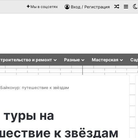
Случай
Sid
Мы в соцсетях
Вход / Регистрация
троительство и ремонт
Разные
Мастерская
Сад
Байконур: путешествие к звёздам
Самодельный
 туры на
термометр
на
Arduino
шествие к звёздам
и
датчике