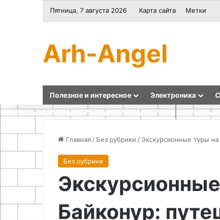
Пятница, 7 августа 2026
Карта сайта
Метки
Arh-Angel
Полезное и интересное
Электроника
С
Главная
/
Без рубрики
/
Экскурсионные туры на 
Без рубрики
Преимущества
Поделки
Экскурсионные
и
из
выбор
шишек
материалов
и
Байконур: путе
для
природных
создания
материалов: