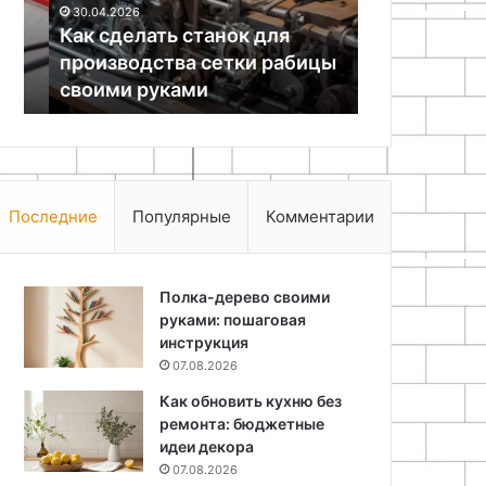
30.04.2026
18.11.2025
рабицы
материалов
Как сделать станок для
Елочные иг
своими
производства сетки рабицы
руками из 
руками
своими руками
материало
Последние
Популярные
Комментарии
Полка-дерево своими
руками: пошаговая
инструкция
07.08.2026
Как обновить кухню без
ремонта: бюджетные
идеи декора
07.08.2026