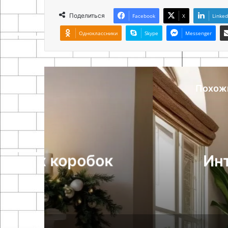
Поделиться
Facebook
X
Linked
Одноклассники
Skype
Messenger
Похож
Б
к
Интерьер в стиле
советы п