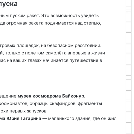
пуска
ным пускам ракет. Это возможность увидеть
да огромная ракета поднимается над степью,
тровых площадок, на безопасном расстоянии.
й, только с полётом самолёта впервые в жизни —
час на ваших глазах начинается путешествие в
сещение
музея космодрома Байконур
.
космонавтов, образцы скафандров, фрагменты
охи первых запусков.
ма Юрия Гагарина
— маленького здания, где он жил