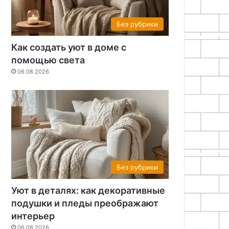
Без рубрики
Как создать уют в доме с
помощью света
06.08.2026
Без рубрики
06.08.2026
Комната на двоих: как 
Без рубрики
комфортное прост
Уют в деталях: как декоративные
подушки и пледы преображают
интерьер
06.08.2026