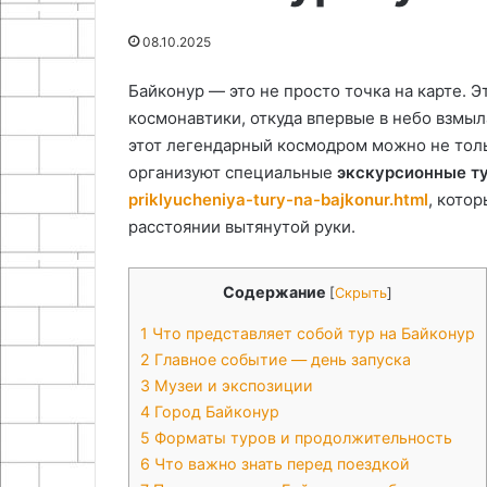
05.05.2026
28.07.2026
столярного
идеи
Преимущества и выбор
Поделки из ши
08.10.2025
приспособления
и
материалов для создания
природных мат
мастер-
столярного приспособления
мастер-класс
Байконур — это не просто точка на карте. Э
классы
космонавтики, откуда впервые в небо взмыл
этот легендарный космодром можно не тол
организуют специальные
экскурсионные т
priklyucheniya-tury-na-bajkonur.html
, кото
расстоянии вытянутой руки.
Содержание
[
Скрыть
]
1
Что представляет собой тур на Байконур
2
Главное событие — день запуска
3
Музеи и экспозиции
4
Город Байконур
5
Форматы туров и продолжительность
6
Что важно знать перед поездкой