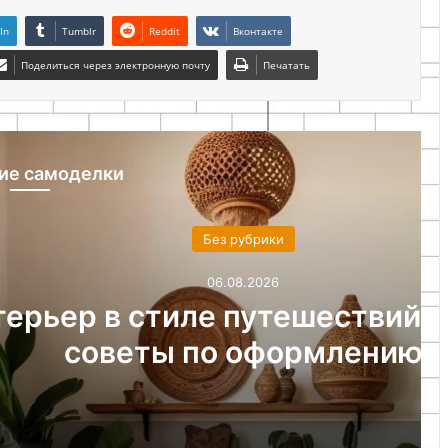
In
Tumblr
Reddit
Вконтакте
Поделиться через электронную почту
Печатать
ие самоделки
ез рубрики
06.08.2026
 путешествий: идеи и
о оформлению