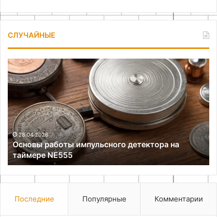
СЛУЧАЙНЫЕ
Основы
Эф
работы
са
импульсного
те
детектора
в
на
зи
таймере
пе
NE555
28.04.2026
Основы работы импульсного детектора на
таймере NE555
Последние
Популярные
Комментарии