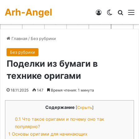
Arh-Angel
Войти
Switch skin
Искат
М
Главная
/
Без рубрики
Без рубрики
Поделки из бумаги в
технике оригами
18.11.2025
147
Время чтения: 1 минута
Содержание
[
Скрыть
]
0.1
Что такое оригами и почему оно так
популярно?
1
Основы оригами для начинающих