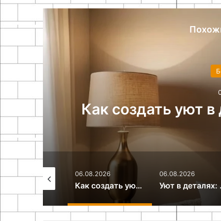
Похож
Уют в деталях: к
ета
пледы пре
6.08.2026
06.08.2026
06.08.2026
Как создать уют в доме с помощью света
Уют в деталях: как декоративные подушки и пледы преображают интерьер