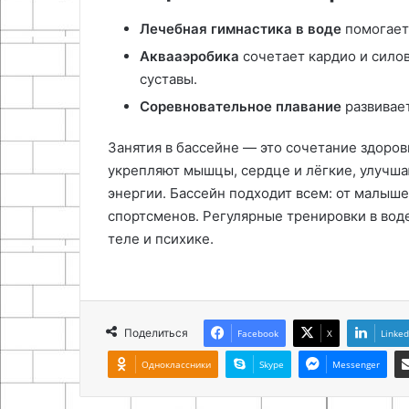
Лечебная гимнастика в воде
помогает
Аквааэробика
сочетает кардио и сило
суставы.
Соревновательное плавание
развивает
Занятия в бассейне — это сочетание здоров
укрепляют мышцы, сердце и лёгкие, улучша
энергии. Бассейн подходит всем: от малыш
спортсменов. Регулярные тренировки в вод
теле и психике.
Поделиться
Facebook
X
Linked
Одноклассники
Skype
Messenger