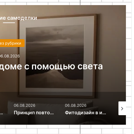
ие самоделки
Без рубрики
06.08.2026
ак декоративные подушки и
ображают интерьер
06.08.2026
06.08.2026
06.08.2
Принцип повторения в интерьере: создаем ритм и гармонию
Фитодизайн в интерьере: как создать зеленый оазис в квартире
Корзина для белья из искусственного ротанга своими руками: пошаговый мастер-класс