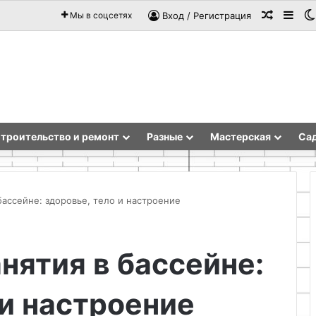
Случай
Sid
Мы в соцсетях
Вход / Регистрация
троительство и ремонт
Разные
Мастерская
Сад
бассейне: здоровье, тело и настроение
Заказной
нятия в бассейне:
шкаф-
купе
в
 и настроение
Ростове-
на-