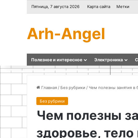
Пятница, 7 августа 2026
Карта сайта
Метки
Arh-Angel
Полезное и интересное
Электроника
С
Главная
/
Без рубрики
/
Чем полезны занятия в 
Без рубрики
Самодельные
Как
Чем полезны за
держатели
ускорить
для
мобильный
книг
интернет
здоровье, тело
быстро