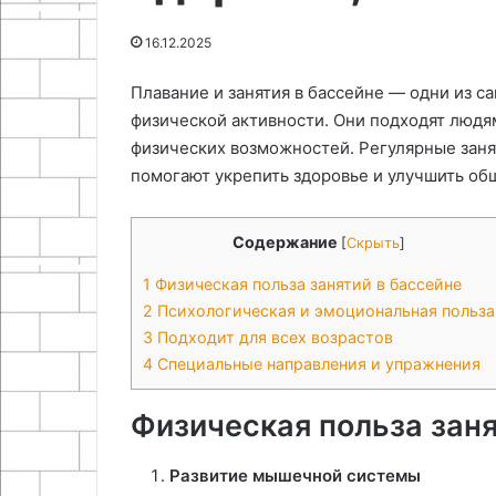
29.11.2025
25.06.2024
16.12.2025
Самодельные держатели для
Как ускорить
книг
интернет быс
Плавание и занятия в бассейне — одни из 
физической активности. Они подходят людям
физических возможностей. Регулярные заня
помогают укрепить здоровье и улучшить об
Содержание
[
Скрыть
]
1
Физическая польза занятий в бассейне
2
Психологическая и эмоциональная польза
3
Подходит для всех возрастов
4
Специальные направления и упражнения
Физическая польза заня
Развитие мышечной системы