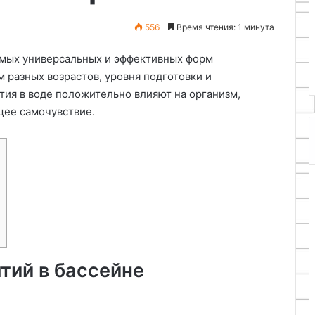
11.06.2026
Дону:
Заказной шкаф-купе в Ростов
556
Время чтения: 1 минута
идеальное
 мобильный
на-Дону: идеальное решение
решение
тро
для любого пространства
самых универсальных и эффективных форм
для
любого
 разных возрастов, уровня подготовки и
пространства
тия в воде положительно влияют на организм,
щее самочувствие.
тий в бассейне