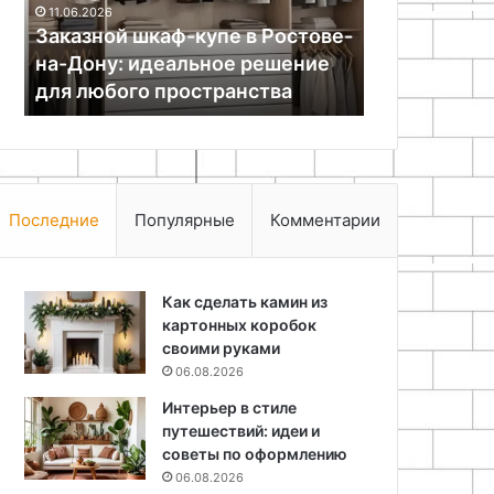
Концепция
кожи
в
е-
черты текс
07.05.2026
своими
стиле
Как сделать коврик для мыши
оформления
руками
шебби-
из кожи своими руками
шик
шик
Последние
Популярные
Комментарии
Как сделать камин из
картонных коробок
своими руками
06.08.2026
Интерьер в стиле
путешествий: идеи и
советы по оформлению
06.08.2026