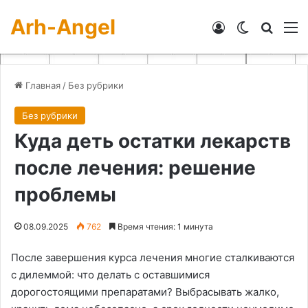
Arh-Angel
Войти
Switch skin
Искат
М
Главная
/
Без рубрики
Без рубрики
Куда деть остатки лекарств
после лечения: решение
проблемы
08.09.2025
762
Время чтения: 1 минута
После завершения курса лечения многие сталкиваются
с дилеммой: что делать с оставшимися
дорогостоящими препаратами? Выбрасывать жалко,