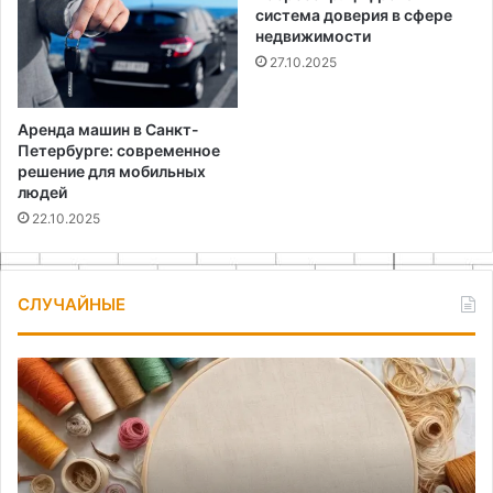
система доверия в сфере
недвижимости
27.10.2025
Аренда машин в Санкт-
Петербурге: современное
решение для мобильных
людей
22.10.2025
СЛУЧАЙНЫЕ
Текстильное
Пл
панно
де
своими
из
руками:
би
пошаговый
св
мастер-
ру