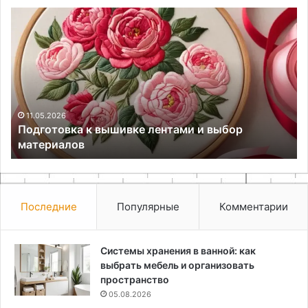
Подготовка
Ше
к
ра
вышивке
за
лентами
об
и
от
выбор
пр
материалов
Се
11.05.2026
Подготовка к вышивке лентами и выбор
материалов
Последние
Популярные
Комментарии
Системы хранения в ванной: как
выбрать мебель и организовать
пространство
05.08.2026