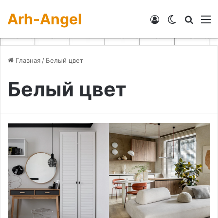
Arh-Angel
Войти
Switch skin
Искат
М
Главная
/
Белый цвет
Белый цвет