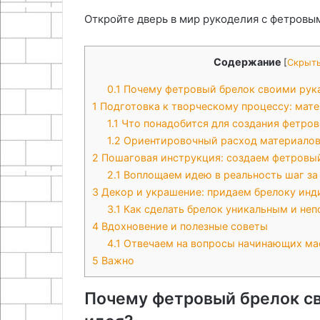
Как найти под
21.11.2025
бизнесом
надежности
Откройте дверь в мир рукоделия с фетровы
Переводческое агентство:
критерии отбо
и
мост между культурами и
надежности и
правовое
бизнесом
оформление
оформление
Содержание
[
Скрыт
0.1
Почему фетровый брелок своими рука
1
Подготовка к творческому процессу: мат
1.1
Что понадобится для создания фетро
1.2
Ориентировочный расход материало
2
Пошаговая инструкция: создаем фетровы
2.1
Воплощаем идею в реальность шаг за
3
Декор и украшение: придаем брелоку инд
3.1
Как сделать брелок уникальным и не
4
Вдохновение и полезные советы
4.1
Отвечаем на вопросы начинающих ма
5
Важно
Почему фетровый брелок св