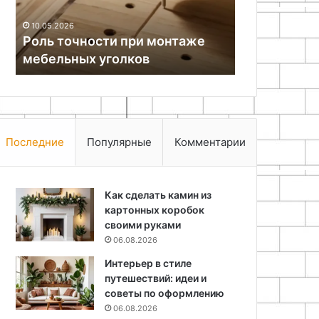
04.04.2026
возможности,
Высшее обр
25.06.2024
условия
Как найти утечку тока в
для россия
и
автомобиле
условия и 
перспективы
Последние
Популярные
Комментарии
Как сделать камин из
картонных коробок
своими руками
06.08.2026
Интерьер в стиле
путешествий: идеи и
советы по оформлению
06.08.2026