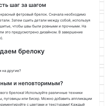
ть шаг за шагом
екрасный фетровый брелок․ Сначала необходимо
етали․ Затем сшить детали между собой, используя
ь шитье, чтобы швы были ровными и прочными․ На
сли это предусмотрено дизайном․ В завершение
)․
идаем брелоку
 на другие?
льным и неповторимым?
ового брелока! Используйте различные техники
ы, пуговицы или бисер․ Можно добавить аппликации
периментируйте с цветами и текстурами! Каждый