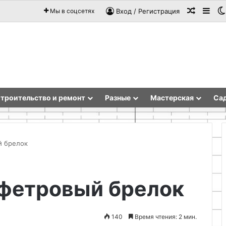
Случай
Sid
Мы в соцсетях
Вход / Регистрация
троительство и ремонт
Разные
Мастерская
Сад
й брелок
Роль
 фетровый брелок
точности
при
монтаже
мебельных
140
Время чтения: 2 мин.
уголков