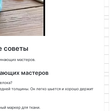
е советы
чинающих мастеров․
нающих мастеров
релока?
редней толщины․ Он легко шьется и хорошо держит
ный маркер для ткани․