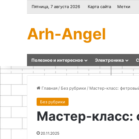
Пятница, 7 августа 2026
Карта сайта
Метки
Arh-Angel
Полезное и интересное
Электроника
С
Главная
/
Без рубрики
/
Мастер-класс: фетровы
Без рубрики
Переводческое
Как
Мастер-класс:
агентство:
найти
мост
подсобников:
между
критерии
культурами
отбора,
20.11.2025
25.05.2026
и
проверка