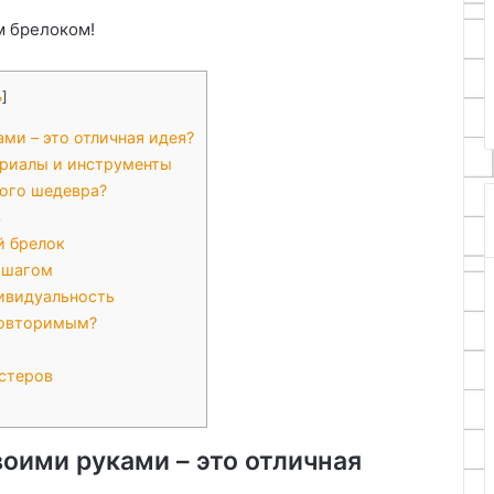
собников:
м брелоком!
ра, проверка
10.05.2026
 правовое
Роль точности при монтаже
мебельных уголков
ь
]
ми – это отличная идея?
ериалы и инструменты
вого шедевра?
в
й брелок
 шагом
ивидуальность
повторимым?
стеров
оими руками – это отличная